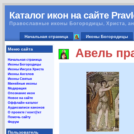
Каталог икон на сайте Prav
Православные иконы Богородицы, Христа, ан
Начальная страница
Иконы Богородицы
Авель пра
Меню сайта
Начальная страница
Иконы Богородицы
Иконы Иисуса Христа
Иконы Ангелов
Иконы Святых
Минейные иконы
Модерация
Опознание икон
Новое на сайте
Оффлайн-каталог
Аудиозаписи канонов
О проекте / конт@кт
Помочь сайту
Форум
Пользователь