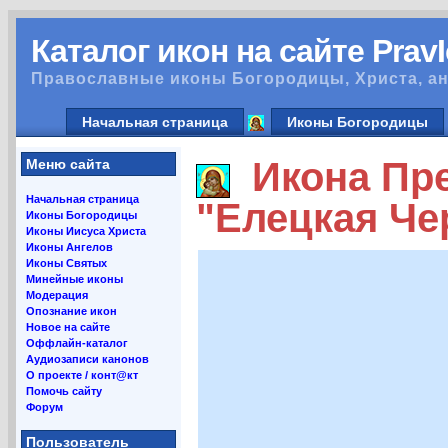
Каталог икон на сайте Prav
Православные иконы Богородицы, Христа, ан
Начальная страница
Иконы Богородицы
Икона Пре
Меню сайта
Начальная страница
"Елецкая Че
Иконы Богородицы
Иконы Иисуса Христа
Иконы Ангелов
Иконы Святых
Минейные иконы
Модерация
Опознание икон
Новое на сайте
Оффлайн-каталог
Аудиозаписи канонов
О проекте / конт@кт
Помочь сайту
Форум
Пользователь