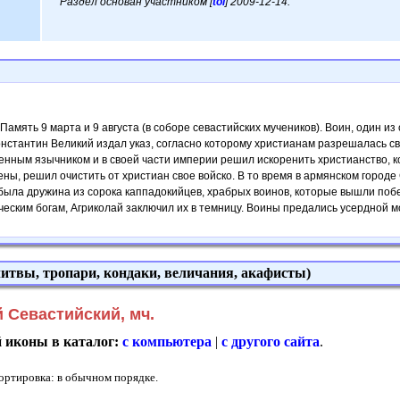
Раздел основан участником [
tol
] 2009-12-14.
. Память 9 марта и 9 августа (в соборе севастийских мучеников). Воин, один и
онстантин Великий издал указ, согласно которому христианам разрешалась с
енным язычником и в своей части империи решил искоренить христианство, к
ены, решил очистить от христиан свое войско. В то время в армянском город
 была дружина из сорока каппадокийцев, храбрых воинов, которые вышли поб
еским богам, Агриколай заключил их в темницу. Воины предались усердной мо
итвы, тропари, кондаки, величания, акафисты)
 Севастийский, мч.
й иконы в каталог:
с компьютера
|
с другого сайта
.
Сортировка: в обычном порядке.