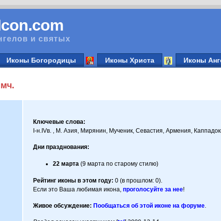
vIcon.com
нгелов и святых
Иконы Богородицы
Иконы Христа
Иконы Анг
мч.
Ключевые слова:
I-н.IVв. , М. Азия, Мирянин, Мученик, Севастия, Армения, Каппадо
Дни празднования:
22 марта
(9 марта по старому стилю)
Рейтинг иконы в этом году:
0 (в прошлом: 0).
Если это Ваша любимая икона,
проголосуйте за нее
!
Живое обсуждение:
Пообщаться об этой иконе на форуме
.