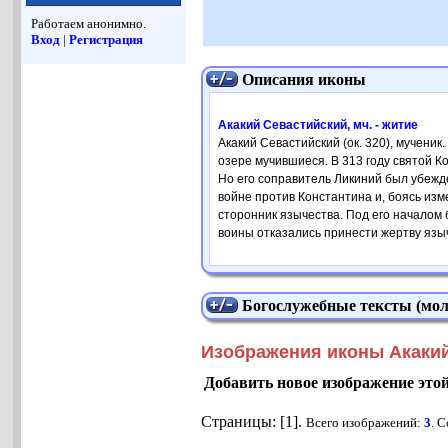
Работаем анонимно.
Вход
|
Регистрация
Описания иконы
Акакий Севастийский, мч. - житие
Акакий Севастийский (ок. 320), мученик
озере мучившиеся. В 313 году святой К
Но его соправитель Ликиний был убежд
войне против Константина и, боясь изм
сторонник язычества. Под его началом
воины отказались принести жертву языч
Богослужебные тексты (мол
Изображения иконы Акакий
Добавить новое изображение это
Страницы: [1].
Всего изображений:
3
. 