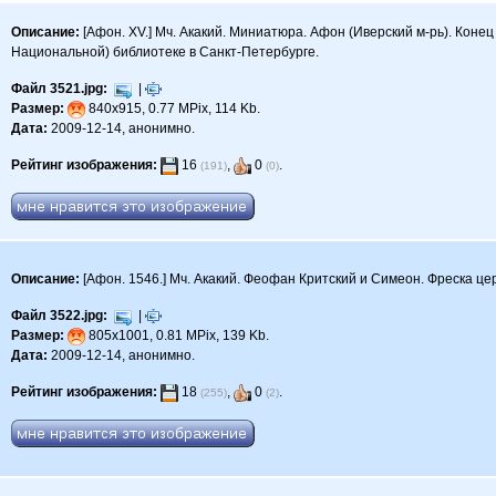
Описание:
[Афон. XV.] Мч. Акакий. Миниатюра. Афон (Иверский м-рь). Конец
Национальной) библиотеке в Санкт-Петербурге.
Файл 3521.jpg:
|
Размер:
840x915, 0.77 MPix, 114 Kb.
Дата:
2009-12-14, анонимно.
Рейтинг изображения:
16
,
0
.
(191)
(0)
Описание:
[Афон. 1546.] Мч. Акакий. Феофан Критский и Симеон. Фреска це
Файл 3522.jpg:
|
Размер:
805x1001, 0.81 MPix, 139 Kb.
Дата:
2009-12-14, анонимно.
Рейтинг изображения:
18
,
0
.
(255)
(2)