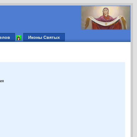
елов
Иконы Святых
кия