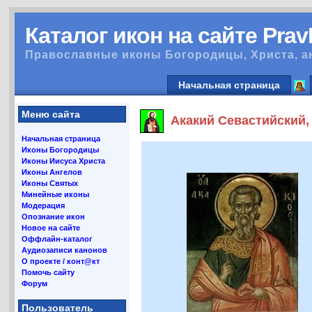
Каталог икон на сайте Pra
Православные иконы Богородицы, Христа, а
Начальная страница
Меню сайта
Акакий Севастийский, 
Начальная страница
Иконы Богородицы
Иконы Иисуса Христа
Иконы Ангелов
Иконы Святых
Минейные иконы
Модерация
Опознание икон
Новое на сайте
Оффлайн-каталог
Аудиозаписи канонов
О проекте / конт@кт
Помочь сайту
Форум
Пользователь