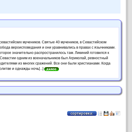
з севастийских мучеников. Святые 40 мучеников, в Севастийском
вобода вероисповедания и они уравнивались в правах с язычниками.
оторое значительно распространилось там. Ликиний готовился к
е Севастии одним из военачальников был Агриколай, ревностный
едителями из многих сражений. Все они были христианами. Когда
литве и однажды ночь[...]