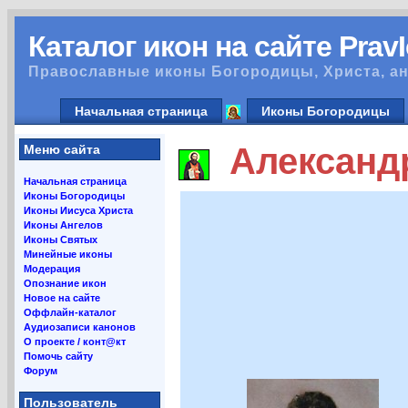
Каталог икон на сайте Prav
Православные иконы Богородицы, Христа, ан
Начальная страница
Иконы Богородицы
Александр
Меню сайта
Начальная страница
Иконы Богородицы
Иконы Иисуса Христа
Иконы Ангелов
Иконы Святых
Минейные иконы
Модерация
Опознание икон
Новое на сайте
Оффлайн-каталог
Аудиозаписи канонов
О проекте / конт@кт
Помочь сайту
Форум
Пользователь