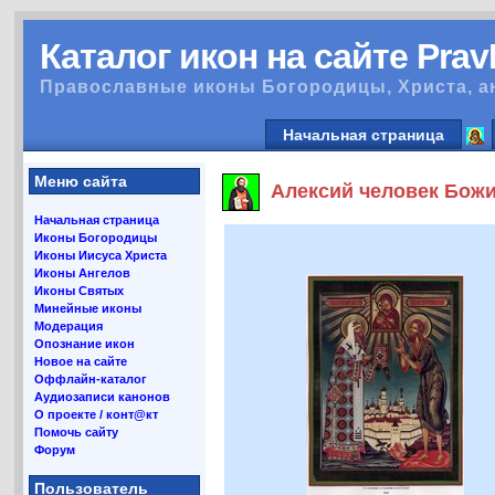
Каталог икон на сайте Pra
Православные иконы Богородицы, Христа, а
Начальная страница
Меню сайта
Алексий человек Божи
Начальная страница
Иконы Богородицы
Иконы Иисуса Христа
Иконы Ангелов
Иконы Святых
Минейные иконы
Модерация
Опознание икон
Новое на сайте
Оффлайн-каталог
Аудиозаписи канонов
О проекте / конт@кт
Помочь сайту
Форум
Пользователь