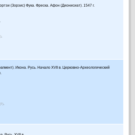
зортзи (Зорзис) Фука. Фреска. Афон (Дионисиат). 1547 г.
.
.
8)
фрагмент). Икона. Русь. Начало XVII в. Церковно-Археологический
.
.
(7)
а. Русь. XVII в.