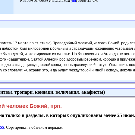
Раздел основан участником [
tol
] 2009-12-14.
память 17 марта по ст. стилю) Преподобный Алексий, человек Божий, родилс
добротой, был милосерден к больным и страждущим, ежедневно устраивал у се
 было детей, и это омрачало их счастье. Но благочестивая Аглаида не остав
кого «защитник»). Святой Алексий рос здоровым ребенком, хорошо и прилежн
и для сына девушку царской крови, очень красивую и богатую. Оставшись по
 со словами: «Сохрани это, и да будет между тобой и мной Господь, доколе н
итвы, тропари, кондаки, величания, акафисты)
й человек Божий, прп.
о только в разделы, в которых опубликованы менее 25 икон
:
55
. Сортировка: в обычном порядке.