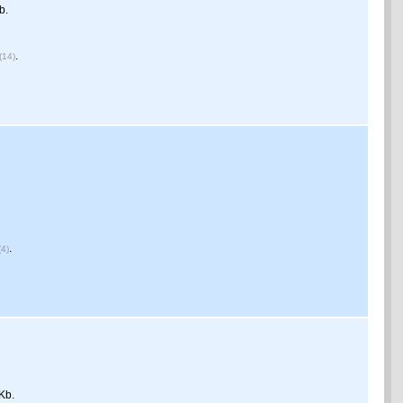
b.
.
(14)
.
(4)
Kb.