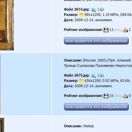
Файл 3674.jpg:
|
Размер:
991x1200, 1.19 MPix, 289 Kb
Дата:
2009-12-14, анонимно.
Рейтинг изображения:
13
,
1
(531)
Описание:
[Россия. 2005.] Прп. Алекси
Троице-Сыпанова Пахомиево-Нерехтског
Файл 3675.jpg:
|
Размер:
434x1200, 0.52 MPix, 63 Kb.
Дата:
2009-12-14, анонимно.
Рейтинг изображения:
15
,
0
(472)
Описание:
Aleksij