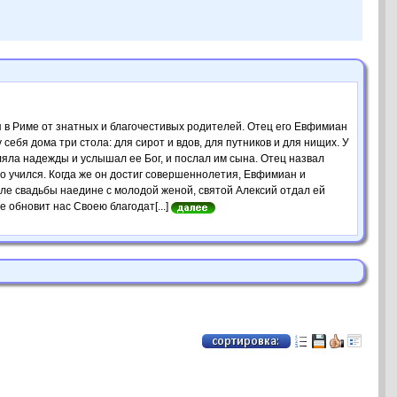
я в Риме от знатных и благочестивых родителей. Отец его Евфимиан
бя дома три стола: для сирот и вдов, для путников и для нищих. У
ляла надежды и услышал ее Бог, и послал им сына. Отец назвал
о учился. Когда же он достиг совершеннолетия, Евфимиан и
сле свадьбы наедине с молодой женой, святой Алексий отдал ей
е обновит нас Своею благодат[...]
.