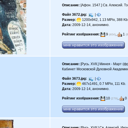
Описание:
[Афон. 1547.] Св. Алексий. Т
Файл 3672.jpg:
|
Размер:
1200x942, 1.13 MPix, 388 Kb
Дата:
2009-12-14, анонимно.
Рейтинг изображения:
9
,
1
(404)
(
Описание:
[Русь. XVII.] Минея - Март (
Кабинет Московской Духовной Академии
Файл 3673.jpg:
|
Размер:
467x1491, 0.7 MPix, 111 Kb.
Дата:
2009-12-14, анонимно.
Рейтинг изображения:
10
,
0
(279)
Описание:
[Русь. XVII.] Св. Алексий. Икон