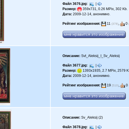
Файл 3676.jpg:
|
Размер:
359x731, 0.26 MPix, 302 Kb.
Дата:
2009-12-14, анонимно.
Рейтинг изображения:
11
,
0
(378)
Описание:
Svt_Aleksij_I_Sv_Aleksij
Файл 3677.jpg:
|
Размер:
1393x1935, 2.7 MPix, 2579 K
Дата:
2009-12-14, анонимно.
Рейтинг изображения:
19
,
0
(510)
Описание:
Sv_Aleksij (2)
Файл 3678.jpg:
|