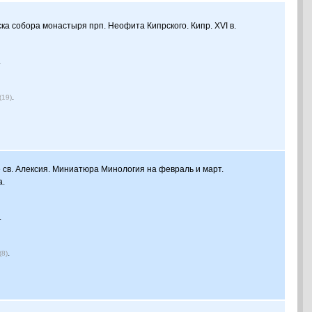
еска собора монастыря прп. Неофита Кипрского. Кипр. XVI в.
.
.
(19)
е св. Алексия. Миниатюра Минология на февраль и март.
а.
.
.
(8)