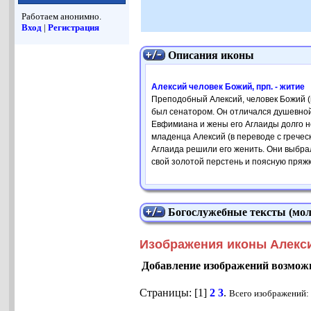
Работаем анонимно.
Вход
|
Регистрация
Описания иконы
Алексий человек Божий, прп. - житие
Преподобный Алексий, человек Божий (
был сенатором. Он отличался душевной 
Евфимиана и жены его Аглаиды долго не
младенца Алексий (в переводе с гречес
Аглаида решили его женить. Они выбрал
свой золотой перстень и поясную пряжку
Богослужебные тексты (мол
Изображения иконы Алекси
Добавление изображений возможн
Страницы: [1]
2
3
.
Всего изображений