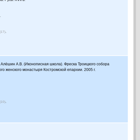
.
.
(17)
й. Алёшин А.В. (Иконописная школа). Фреска Троицкого собора
о женского монастыря Костромской епархии. 2005 г.
.
(10)