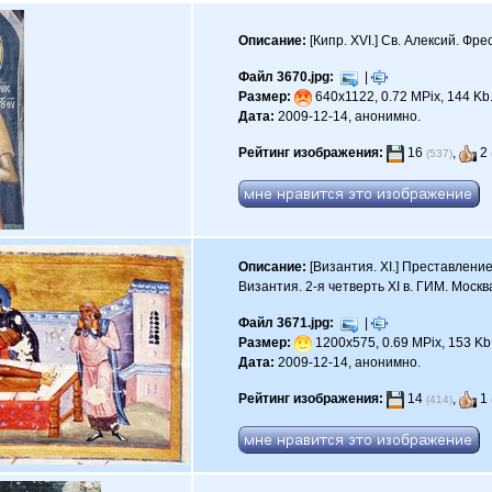
Описание:
[Кипр. XVI.] Св. Алексий. Фр
Файл 3670.jpg:
|
Размер:
640x1122, 0.72 MPix, 144 Kb
Дата:
2009-12-14, анонимно.
Рейтинг изображения:
16
,
2
(537)
Описание:
[Византия. XI.] Преставлени
Византия. 2-я четверть XI в. ГИМ. Москв
Файл 3671.jpg:
|
Размер:
1200x575, 0.69 MPix, 153 Kb
Дата:
2009-12-14, анонимно.
Рейтинг изображения:
14
,
1
(414)