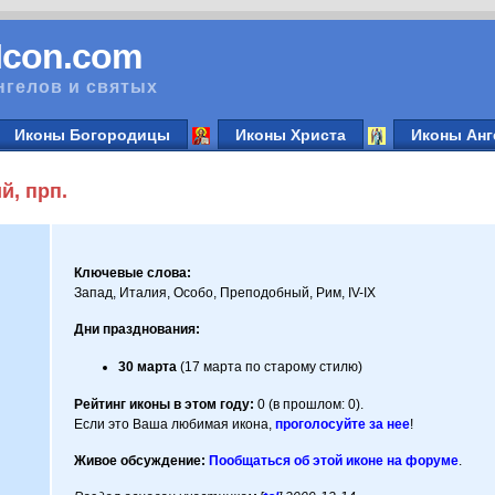
vIcon.com
нгелов и святых
Иконы Богородицы
Иконы Христа
Иконы Анг
й, прп.
Ключевые слова:
Запад, Италия, Особо, Преподобный, Рим, IV-IX
Дни празднования:
30 марта
(17 марта по старому стилю)
Рейтинг иконы в этом году:
0 (в прошлом: 0).
Если это Ваша любимая икона,
проголосуйте за нее
!
Живое обсуждение:
Пообщаться об этой иконе на форуме
.