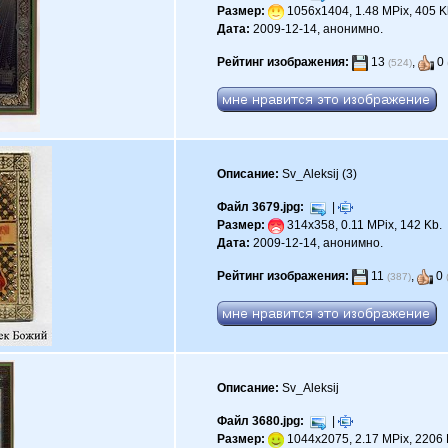
Размер:
1056x1404, 1.48 MPix, 405 K
Дата:
2009-12-14, анонимно.
Рейтинг изображения:
13
,
0
(524)
Описание:
Sv_Aleksij (3)
Файл 3679.jpg:
|
Размер:
314x358, 0.11 MPix, 142 Kb.
Дата:
2009-12-14, анонимно.
Рейтинг изображения:
11
,
0
(387)
Описание:
Sv_Aleksij
Файл 3680.jpg:
|
Размер:
1044x2075, 2.17 MPix, 2206 