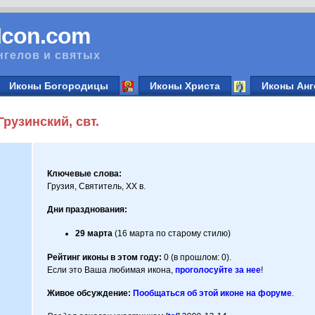
vIcon.com
нгелов и святых
Иконы Богородицы
Иконы Христа
Иконы Анг
рузинский, свт.
Ключевые слова:
Грузия, Святитель, XX в.
Дни празднования:
29 марта
(16 марта по старому стилю)
Рейтинг иконы в этом году:
0 (в прошлом: 0).
Если это Ваша любимая икона,
проголосуйте за нее
!
Живое обсуждение:
Пообщаться об этой иконе на форуме
.