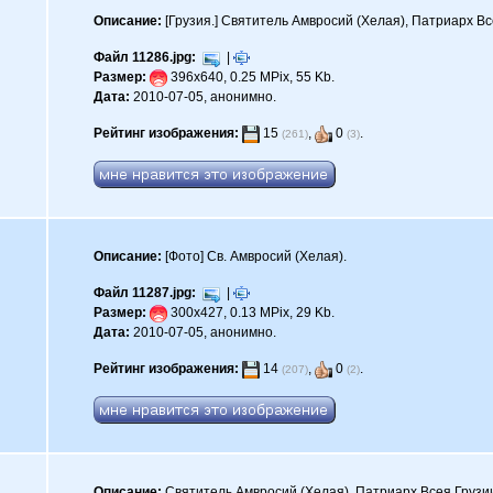
Описание:
[Грузия.] Святитель Амвросий (Хелая), Патриарх Вс
Файл 11286.jpg:
|
Размер:
396x640, 0.25 MPix, 55 Kb.
Дата:
2010-07-05, анонимно.
Рейтинг изображения:
15
,
0
.
(261)
(3)
Описание:
[Фото] Св. Амвросий (Хелая).
Файл 11287.jpg:
|
Размер:
300x427, 0.13 MPix, 29 Kb.
Дата:
2010-07-05, анонимно.
Рейтинг изображения:
14
,
0
.
(207)
(2)
Описание:
Святитель Амвросий (Хелая), Патриарх Всея Грузи