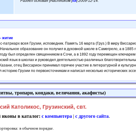
Раздел основан участником [
tol
] 2009-12-14.
- житие
ос-патриарх всея Грузии, исповедник. Память 16 марта (Груз.) В миру Виссари
. Начальное образование он получил в духовной школе в Самегрело, а в 1885 
 году был определен священником в Сочи, а в 1892 году перемещен ключарем
ский язык в школах и руководил деятельностью различных благотворительных 
Казани, отец Виссарион принимал горячее участие в литературной и культур
историю Грузии по первоисточникам и написал несколько исторических эссе, 
итвы, тропари, кондаки, величания, акафисты)
й Католикос, Грузинский, свт.
й иконы в каталог:
с компьютера
|
с другого сайта
.
Сортировка: в обычном порядке.