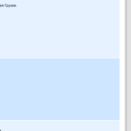
ея Грузии.
и.