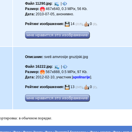
Файл 11290.jpg:
|
Размер:
467x640, 0.3 MPix, 56 Kb.
Дата:
2010-07-05, анонимно.
Рейтинг изображения:
14
,
0
.
(215)
(3)
Описание:
sveti amvrosije gruzijski.jpg
Файл 16222.jpg:
|
Размер:
567x888, 0.5 MPix, 97 Kb.
Дата:
2012-02-10, участник [
apolinarije
].
Рейтинг изображения:
13
,
0
.
(245)
(2)
Сортировка: в обычном порядке.