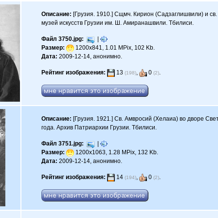
Описание:
[Грузия. 1910.] Сщмч. Кирион (Садзаглишвили) и св.
музей искусств Грузии им. Ш. Амиранашвили. Тбилиси.
Файл 3750.jpg:
|
Размер:
1200x841, 1.01 MPix, 102 Kb.
Дата:
2009-12-14, анонимно.
Рейтинг изображения:
13
,
0
.
(198)
(2)
Описание:
[Грузия. 1921.] Св. Амвросий (Хелаиа) во дворе Св
года. Архив Патриархии Грузии. Тбилиси.
Файл 3751.jpg:
|
Размер:
1200x1063, 1.28 MPix, 132 Kb.
Дата:
2009-12-14, анонимно.
Рейтинг изображения:
14
,
0
.
(194)
(2)