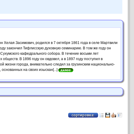
он Хелая Засимович, родился в 7 октября 1861 года в селе Мартвили
году закончил Тифлисскую духовную семинарию. В том же году он
 Сухумского кафедрального собора. В течение восьми лет
обществ. В 1896 году он овдовел, а в 1897 году поступил в
ной жизни города, внимательно следил за грузинским национально-
основанных на своих изыскан[...]