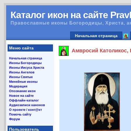
Каталог икон на сайте Pra
Православные иконы Богородицы, Христа, а
Начальная страница
Меню сайта
Амвросий Католикос, Г
Начальная страница
Иконы Богородицы
Иконы Иисуса Христа
Иконы Ангелов
Иконы Святых
Минейные иконы
Модерация
Опознание икон
Новое на сайте
Оффлайн-каталог
Аудиозаписи канонов
О проекте / конт@кт
Помочь сайту
Форум
Пользователь