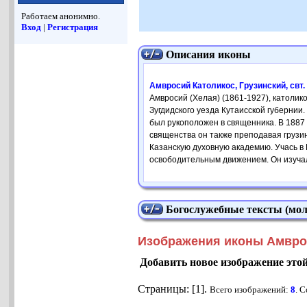
Работаем анонимно.
Вход
|
Регистрация
Описания иконы
Амвросий Католикос, Грузинский, свт. 
Амвросий (Хелая) (1861-1927), католик
Зугдидского уезда Кутаисской губернии
был рукоположен в священника. В 1887
священства он также преподавая грузин
Казанскую духовную академию. Учась в 
освободительным движением. Он изучал 
Богослужебные тексты (мол
Изображения иконы Амвроси
Добавить новое изображение это
Страницы: [1].
Всего изображений:
8
. 