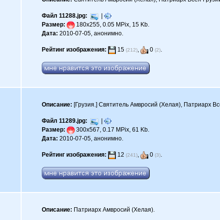
Файл 11288.jpg:
|
Размер:
180x255, 0.05 MPix, 15 Kb.
Дата:
2010-07-05, анонимно.
Рейтинг изображения:
15
,
0
.
(212)
(2)
Описание:
[Грузия.] Святитель Амвросий (Хелая), Патриарх Вс
Файл 11289.jpg:
|
Размер:
300x567, 0.17 MPix, 61 Kb.
Дата:
2010-07-05, анонимно.
Рейтинг изображения:
12
,
0
.
(241)
(3)
Описание:
Патриарх Амвросий (Хелая).