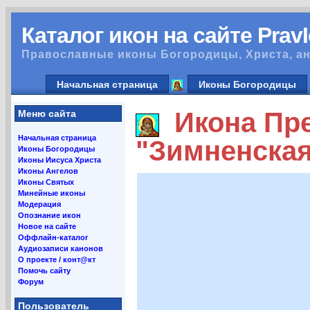
Каталог икон на сайте Prav
Православные иконы Богородицы, Христа, ан
Начальная страница
Иконы Богородицы
Икона Пре
Меню сайта
Начальная страница
"Зимненска
Иконы Богородицы
Иконы Иисуса Христа
Иконы Ангелов
Иконы Святых
Минейные иконы
Модерация
Опознание икон
Новое на сайте
Оффлайн-каталог
Аудиозаписи канонов
О проекте / конт@кт
Помочь сайту
Форум
Пользователь