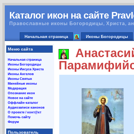
Каталог икон на сайте Prav
Православные иконы Богородицы, Христа, ан
Начальная страница
Иконы Богородицы
Анастаси
Меню сайта
Начальная страница
Парамифийс
Иконы Богородицы
Иконы Иисуса Христа
Иконы Ангелов
Иконы Святых
Минейные иконы
Модерация
Опознание икон
Новое на сайте
Оффлайн-каталог
Аудиозаписи канонов
О проекте / конт@кт
Помочь сайту
Форум
Пользователь