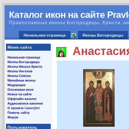
Каталог икон на сайте Prav
Православные иконы Богородицы, Христа, ан
Начальная страница
Иконы Богородицы
Анастасия
Меню сайта
Начальная страница
Иконы Богородицы
Иконы Иисуса Христа
Иконы Ангелов
Иконы Святых
Минейные иконы
Модерация
Опознание икон
Новое на сайте
Оффлайн-каталог
Аудиозаписи канонов
О проекте / конт@кт
Помочь сайту
Форум
Пользователь