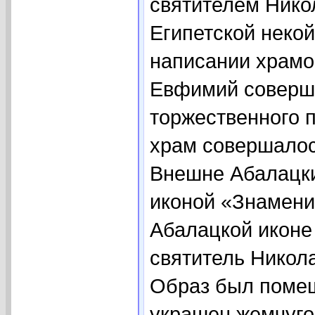
святителем Нико
Египетской некой
написании храмо
Евфимий соверше
торжественного 
храм совершалос
Внешне Абалацки
иконой «Знамение
Абалацкой иконе
святитель Никол
Образ был помещ
украшен жемчуго