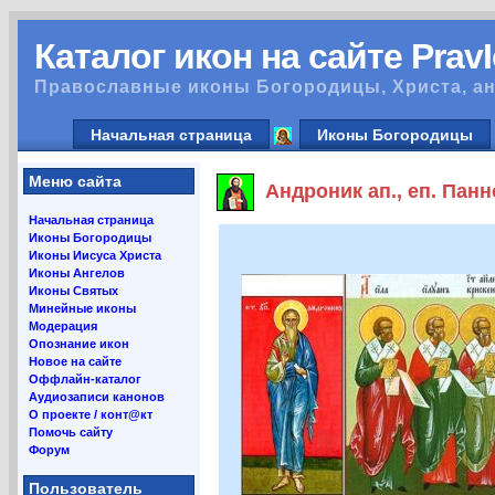
Каталог икон на сайте Prav
Православные иконы Богородицы, Христа, ан
Начальная страница
Иконы Богородицы
Меню сайта
Андроник ап., еп. Пан
Начальная страница
Иконы Богородицы
Иконы Иисуса Христа
Иконы Ангелов
Иконы Святых
Минейные иконы
Модерация
Опознание икон
Новое на сайте
Оффлайн-каталог
Аудиозаписи канонов
О проекте / конт@кт
Помочь сайту
Форум
Пользователь