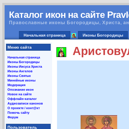
Каталог икон на сайте Prav
Православные иконы Богородицы, Христа, ан
Начальная страница
Иконы Богородицы
Аристовул
Меню сайта
Начальная страница
Иконы Богородицы
Иконы Иисуса Христа
Иконы Ангелов
Иконы Святых
Минейные иконы
Модерация
Опознание икон
Новое на сайте
Оффлайн-каталог
Аудиозаписи канонов
О проекте / конт@кт
Помочь сайту
Форум
Пользователь