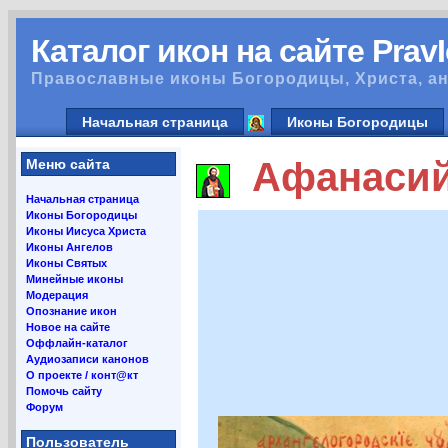
Каталог икон на сайте Prav
Православные иконы Богородицы, Христа, ан
Начальная страница
Иконы Богородицы
Афанасий 
Меню сайта
Начальная страница
Иконы Богородицы
Иконы Иисуса Христа
Иконы Ангелов
Иконы Святых
Минейные иконы
Модерация
Опознание икон
Новое на сайте
Оффлайн-каталог
Аудиозаписи канонов
О проекте / конт@кт
Помочь сайту
Форум
Пользователь