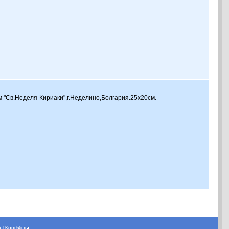
м "Св.Неделя-Кириаки",г.Неделино,Болгария.25х20см.
х
|
Конт@кты