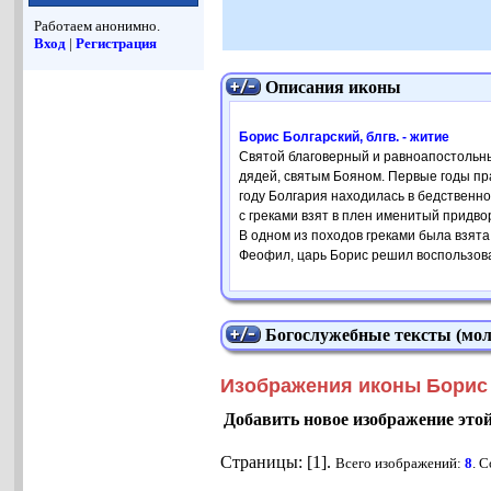
Работаем анонимно.
Вход
|
Регистрация
Описания иконы
Борис Болгарский, блгв. - житие
Святой благоверный и равноапостольны
дядей, святым Бояном. Первые годы пр
году Болгария находилась в бедственно
с греками взят в плен именитый придв
В одном из походов греками была взята
Феофил, царь Борис решил воспользова
Богослужебные тексты (мол
Изображения иконы Борис 
Добавить новое изображение это
Страницы: [1].
Всего изображений:
8
. 