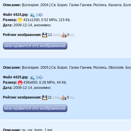
Описание:
[Болгария. 2004.] Св. Борис. Галин Ганчев. Роспись. Кavarna. Болг
Файл 4424.jpg:
|
Размер:
431x1200, 0.52 MPix, 115 Kb.
Дата:
2009-12-14, анонимно.
Рейтинг изображения:
12
,
0
.
(320)
(2)
Описание:
[Болгария. 2005.] Св. Борис. Галин Ганчев. Роспись. Obrociste. Бол
Файл 4425.jpg:
|
Размер:
438x650, 0.28 MPix, 44 Kb.
Дата:
2009-12-14, анонимно.
Рейтинг изображения:
11
,
0
.
(294)
(3)
Описание:
sv_car_boris_1.jpg