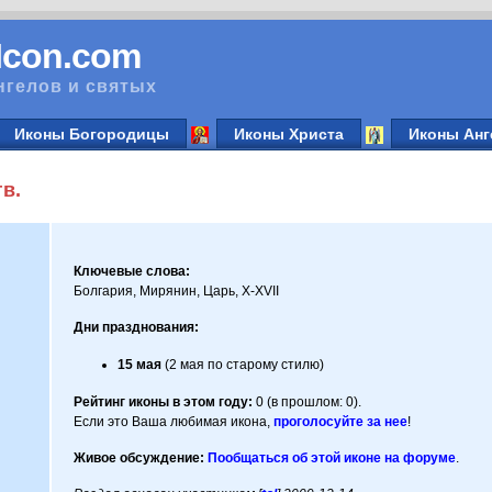
vIcon.com
нгелов и святых
Иконы Богородицы
Иконы Христа
Иконы Анг
в.
Ключевые слова:
Болгария, Мирянин, Царь, X-XVII
Дни празднования:
15 мая
(2 мая по старому стилю)
Рейтинг иконы в этом году:
0 (в прошлом: 0).
Если это Ваша любимая икона,
проголосуйте за нее
!
Живое обсуждение:
Пообщаться об этой иконе на форуме
.