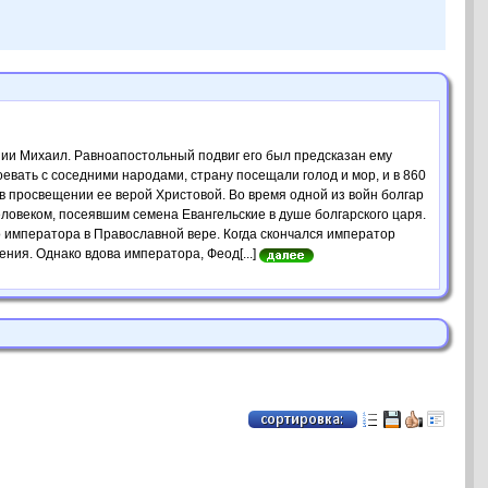
нии Михаил. Равноапостольный подвиг его был предсказан ему
вать с соседними народами, страну посещали голод и мор, и в 860
в просвещении ее верой Христовой. Во время одной из войн болгар
ловеком, посеявшим семена Евангельские в душе болгарского царя.
о императора в Православной вере. Когда скончался император
ия. Однако вдова императора, Феод[...]