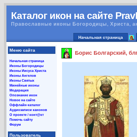
Каталог икон на сайте Pra
Православные иконы Богородицы, Христа, а
Начальная страница
Меню сайта
Борис Болгарский, блг
Начальная страница
Иконы Богородицы
Иконы Иисуса Христа
Иконы Ангелов
Иконы Святых
Минейные иконы
Модерация
Опознание икон
Новое на сайте
Оффлайн-каталог
Аудиозаписи канонов
О проекте / конт@кт
Помочь сайту
Форум
Пользователь