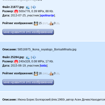
Файл 21877.jpg:
|
Размер:
500x776, 0.39 MPix, 88 Kb.
Дата:
2013-07-25, участник [
apolinarije
].
Рейтинг изображения:
15
,
0
.
(217)
(3)
Описание:
58516975_Ikona_svyatogo_BorisaMihaila.jpg
Файл 25284.jpg:
|
Размер:
240x328, 0.08 MPix, 17 Kb.
Дата:
2015-06-19, участник [
luida
].
Рейтинг изображения:
16
,
0
.
(181)
(3)
Описание:
Икона Борис Болгарский,блгв.1960г.,автор Асен Дочев.Находится