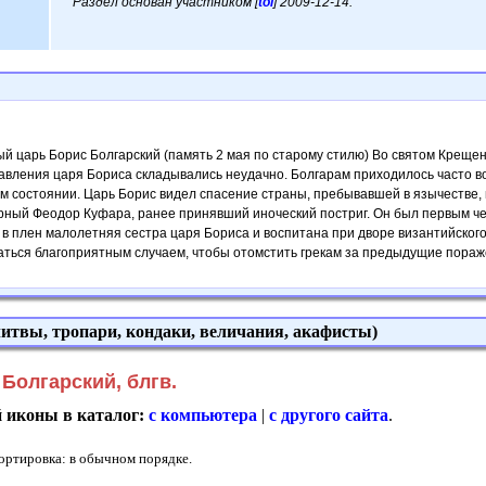
Раздел основан участником [
tol
] 2009-12-14.
й царь Борис Болгарский (память 2 мая по старому стилю) Во святом Креще
авления царя Бориса складывались неудачно. Болгарам приходилось часто вое
м состоянии. Царь Борис видел спасение страны, пребывавшей в язычестве, 
орный Феодор Куфара, ранее принявший иноческий постриг. Он был первым че
 в плен малолетняя сестра царя Бориса и воспитана при дворе византийског
ться благоприятным случаем, чтобы отомстить грекам за предыдущие поражен
итвы, тропари, кондаки, величания, акафисты)
Болгарский, блгв.
й иконы в каталог:
с компьютера
|
с другого сайта
.
Сортировка: в обычном порядке.