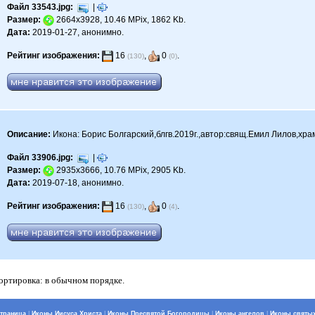
Файл 33543.jpg:
|
Размер:
2664x3928, 10.46 MPix, 1862 Kb.
Дата:
2019-01-27, анонимно.
Рейтинг изображения:
16
,
0
.
(130)
(0)
Описание:
Икона: Борис Болгарский,блгв.2019г.,автор:свящ.Емил Лилов,хра
Файл 33906.jpg:
|
Размер:
2935x3666, 10.76 MPix, 2905 Kb.
Дата:
2019-07-18, анонимно.
Рейтинг изображения:
16
,
0
.
(130)
(4)
Сортировка: в обычном порядке.
страница
|
Иконы Иисуса Христа
|
Иконы Пресвятой Богородицы
|
Иконы ангелов
|
Иконы святы