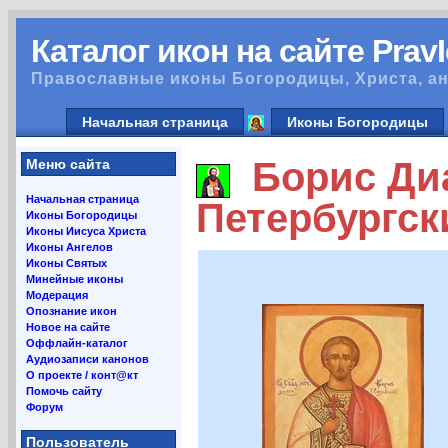
Каталог икон на сайте Prav
Православные иконы Богородицы, Христа, ан
Начальная страница
Иконы Богородицы
Борис Диа
Меню сайта
Начальная страница
Петербургск
Иконы Богородицы
Иконы Иисуса Христа
Иконы Ангелов
Иконы Святых
Минейные иконы
Модерация
Опознание икон
Новое на сайте
Оффлайн-каталог
Аудиозаписи канонов
О проекте / конт@кт
Помочь сайту
Форум
Пользователь