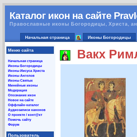
Каталог икон на сайте Prav
Православные иконы Богородицы, Христа, ан
Начальная страница
Иконы Богородицы
Вакх Римл
Меню сайта
Начальная страница
Иконы Богородицы
Иконы Иисуса Христа
Иконы Ангелов
Иконы Святых
Минейные иконы
Модерация
Опознание икон
Новое на сайте
Оффлайн-каталог
Аудиозаписи канонов
О проекте / конт@кт
Помочь сайту
Форум
Пользователь