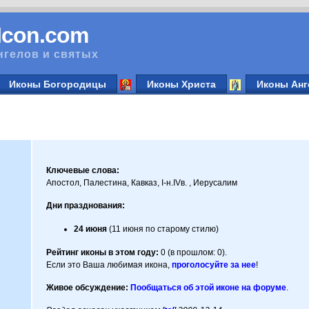
vIcon.com
нгелов и святых
Иконы Богородицы
Иконы Христа
Иконы Анг
Ключевые слова:
Апостол, Палестина, Кавказ, I-н.IVв. , Иерусалим
Дни празднования:
24 июня
(11 июня по старому стилю)
Рейтинг иконы в этом году:
0 (в прошлом: 0).
Если это Ваша любимая икона,
проголосуйте за нее
!
Живое обсуждение:
Пообщаться об этой иконе на форуме
.