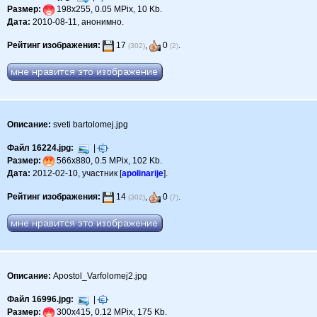
Размер:
198x255, 0.05 MPix, 10 Kb.
Дата:
2010-08-11, анонимно.
Рейтинг изображения:
17
,
0
.
(302)
(2)
Описание:
sveti bartolomej.jpg
Файл 16224.jpg:
|
Размер:
566x880, 0.5 MPix, 102 Kb.
Дата:
2012-02-10, участник [
apolinarije
].
Рейтинг изображения:
14
,
0
.
(302)
(7)
Описание:
Apostol_Varfolomej2.jpg
Файл 16996.jpg:
|
Размер:
300x415, 0.12 MPix, 175 Kb.