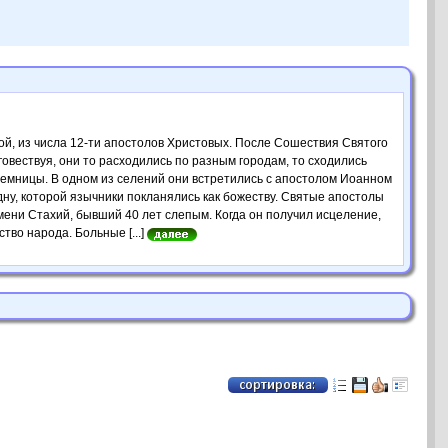
кой, из числа 12-ти апостолов Христовых. После Сошествия Святого
овествуя, они то расходились по разным городам, то сходились
 темницы. В одном из селений они встретились с апостолом Иоанном
ну, которой язычники покланялись как божеству. Святые апостолы
ени Стахий, бывший 40 лет слепым. Когда он получил исцеление,
тво народа. Больные [...]