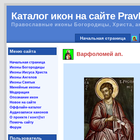
Каталог икон на сайте Pra
Православные иконы Богородицы, Христа, а
Начальная страница
Меню сайта
Варфоломей ап.
Начальная страница
Иконы Богородицы
Иконы Иисуса Христа
Иконы Ангелов
Иконы Святых
Минейные иконы
Модерация
Опознание икон
Новое на сайте
Оффлайн-каталог
Аудиозаписи канонов
О проекте / конт@кт
Помочь сайту
Форум
Пользователь