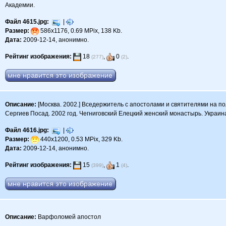
Академии.
Файл 4615.jpg:
|
Размер:
586x1176, 0.69 MPix, 138 Kb.
Дата:
2009-12-14, анонимно.
Рейтинг изображения:
18
,
0
.
(277)
(2)
Описание:
[Москва. 2002.] Вседержитель с апостолами и святителями на по
Сергиев Посад. 2002 год. Чегниговский Елецкий женский монастырь. Украин
Файл 4616.jpg:
|
Размер:
440x1200, 0.53 MPix, 329 Kb.
Дата:
2009-12-14, анонимно.
Рейтинг изображения:
15
,
1
.
(399)
(4)
Описание:
Варфоломей апостол