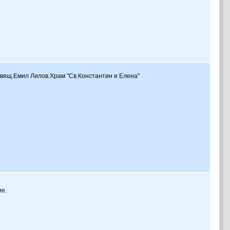
свящ.Емил Лилов.Храм "Св.Константин и Елена"
ие.