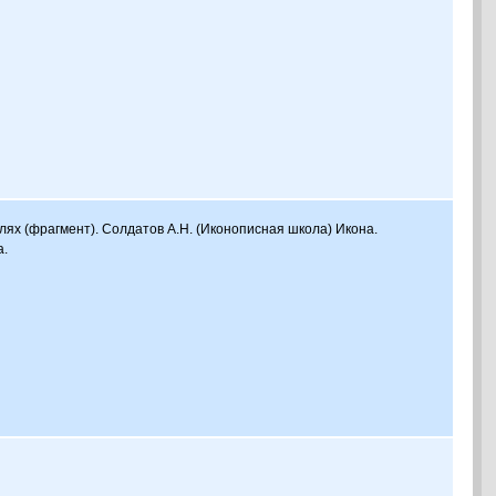
лях (фрагмент). Солдатов А.Н. (Иконописная школа) Икона.
а.