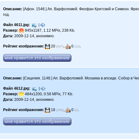
Описание:
[Афон. 1546.] Ап. Варфоломей. Феофан Критский и Симеон. Фрес
год.
Файл 4611.jpg:
|
Размер:
945x1187, 1.12 MPix, 238 Kb.
Дата:
2009-12-14, анонимно.
Рейтинг изображения:
20
,
0
.
(547)
(12)
Описание:
[Сицилия. 1148.] Ап. Варфоломей. Мозаика в апсиде. Собор в Чеф
Файл 4612.jpg:
|
Размер:
484x1200, 0.58 MPix, 77 Kb.
Дата:
2009-12-14, анонимно.
Рейтинг изображения:
18
,
0
.
(268)
(2)