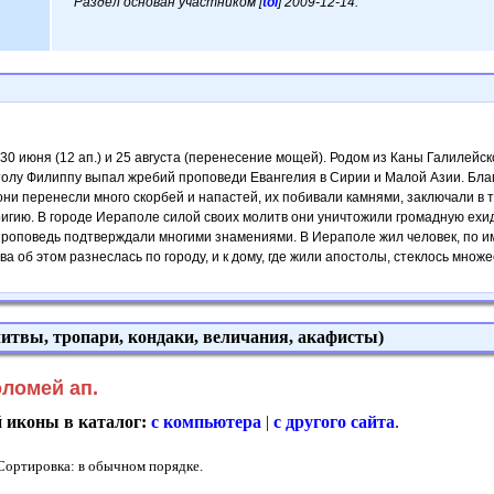
Раздел основан участником [
tol
] 2009-12-14.
0 июня (12 ап.) и 25 августа (перенесение мощей). Родом из Каны Галилейс
толу Филиппу выпал жребий проповеди Евангелия в Сирии и Малой Азии. Благ
они перенесли много скорбей и напастей, их побивали камнями, заключали в
ригию. В городе Иераполе силой своих молитв они уничтожили громадную ехид
роповедь подтверждали многими знамениями. В Иераполе жил человек, по им
ва об этом разнеслась по городу, и к дому, где жили апостолы, стеклось множес
итвы, тропари, кондаки, величания, акафисты)
ломей ап.
й иконы в каталог:
с компьютера
|
с другого сайта
.
 Сортировка: в обычном порядке.