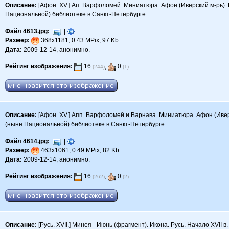
Описание:
[Афон. XV.] Ап. Варфоломей. Миниатюра. Афон (Иверский м-рь). 
Национальной) библиотеке в Санкт-Петербурге.
Файл 4613.jpg:
|
Размер:
368x1181, 0.43 MPix, 97 Kb.
Дата:
2009-12-14, анонимно.
Рейтинг изображения:
16
,
0
.
(244)
(1)
Описание:
[Афон. XV.] Апп. Варфоломей и Варнава. Миниатюра. Афон (Иверс
(ныне Национальной) библиотеке в Санкт-Петербурге.
Файл 4614.jpg:
|
Размер:
463x1061, 0.49 MPix, 82 Kb.
Дата:
2009-12-14, анонимно.
Рейтинг изображения:
16
,
0
.
(262)
(2)
Описание:
[Русь. XVII.] Минея - Июнь (фрагмент). Икона. Русь. Начало XVI