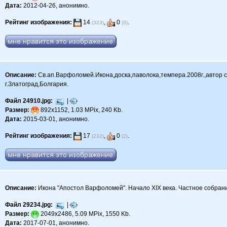
Дата:
2012-04-26, анонимно.
Рейтинг изображения:
14
,
0
.
(323)
(3)
Описание:
Св.ап.Варфоломей.Икона,доска,паволока,темпера.2008г.,автор 
г.Златоград,Болгария.
Файл 24910.jpg:
|
Размер:
892x1152, 1.03 MPix, 240 Kb.
Дата:
2015-03-01, анонимно.
Рейтинг изображения:
17
,
0
.
(232)
(2)
Описание:
Икона "Апостол Варфоломей". Начало XIX века. Частное собран
Файл 29234.jpg:
|
Размер:
2049x2486, 5.09 MPix, 1550 Kb.
Дата:
2017-07-01, анонимно.