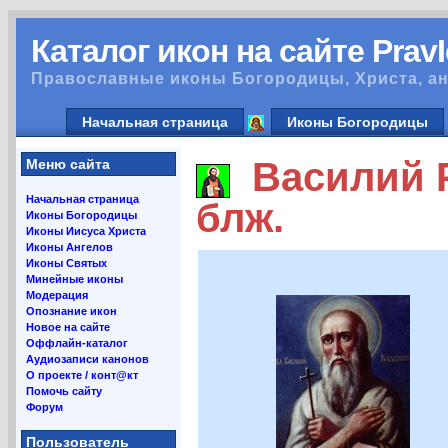
Каталог икон на сайте Prav
Православные иконы Богородицы, Христа, ан
Начальная страница
Иконы Богородицы
Василий Р
Меню сайта
Начальная страница
блж.
Иконы Богородицы
Иконы Иисуса Христа
Иконы Ангелов
Иконы Святых
Минейные иконы
Модерация
Опознание икон
Новое на сайте
Оффлайн-каталог
Аудиозаписи канонов
О проекте / конт@кт
Помочь сайту
Форум
Пользователь