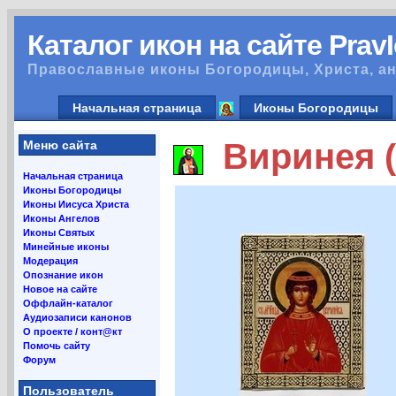
Каталог икон на сайте Prav
Православные иконы Богородицы, Христа, ан
Начальная страница
Иконы Богородицы
Виринея (
Меню сайта
Начальная страница
Иконы Богородицы
Иконы Иисуса Христа
Иконы Ангелов
Иконы Святых
Минейные иконы
Модерация
Опознание икон
Новое на сайте
Оффлайн-каталог
Аудиозаписи канонов
О проекте / конт@кт
Помочь сайту
Форум
Пользователь