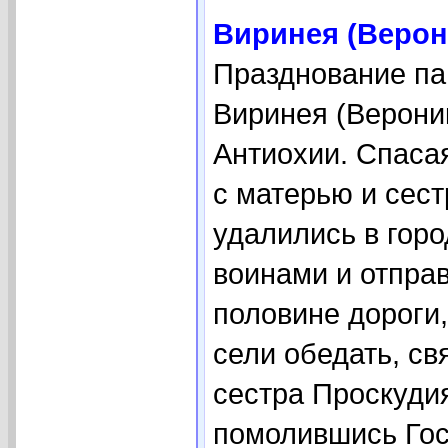
Виринея (Верони
Празднование пам
Виринея (Вероник
Антиохии. Спасая
с матерью и сест
удалились в гор
воинами и отпра
половине дороги,
сели обедать, св
сестра Проскуди
помолившись Гос