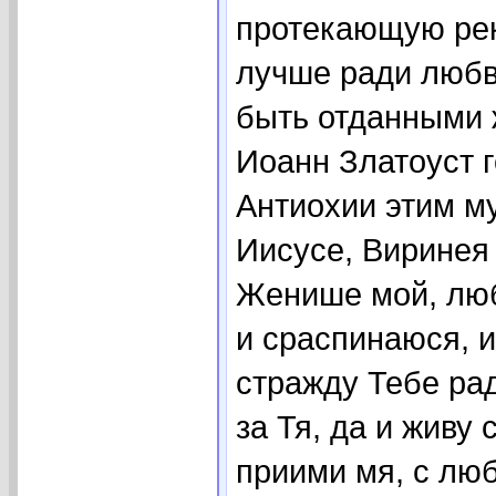
протекающую рек
лучше ради любви
быть отданными 
Иоанн Златоуст 
Антиохии этим му
Иисусе, Виринея 
Женише мой, люб
и сраспинаюся, 
стражду Тебе рад
за Тя, да и живу
приими мя, с люб