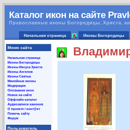
Каталог икон на сайте Prav
Православные иконы Богородицы, Христа, ан
Начальная страница
Иконы Богородицы
Владимир 
Меню сайта
Начальная страница
Иконы Богородицы
Иконы Иисуса Христа
Иконы Ангелов
Иконы Святых
Минейные иконы
Модерация
Опознание икон
Новое на сайте
Оффлайн-каталог
Аудиозаписи канонов
О проекте / конт@кт
Помочь сайту
Форум
Пользователь