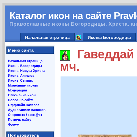
Каталог икон на сайте Prav
Православные иконы Богородицы, Христа, ан
Начальная страница
Иконы Богородицы
Гаведдай 
Меню сайта
Начальная страница
мч.
Иконы Богородицы
Иконы Иисуса Христа
Иконы Ангелов
Иконы Святых
Минейные иконы
Модерация
Опознание икон
Новое на сайте
Оффлайн-каталог
Аудиозаписи канонов
О проекте / конт@кт
Помочь сайту
Форум
Пользователь