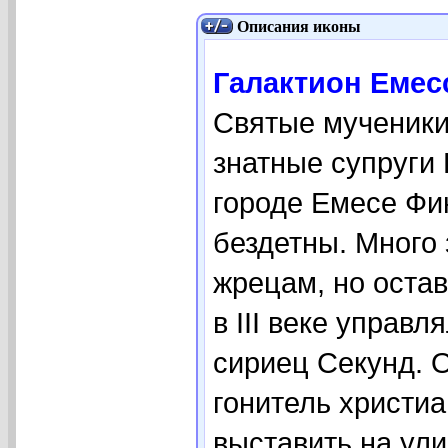
Описания иконы
Галактион Емесс
Святые мученики
знатные супруги
городе Емесе Фи
бездетны. Много 
жрецам, но оста
в III веке управ
сириец Секунд. 
гонитель христиа
выставить на ул