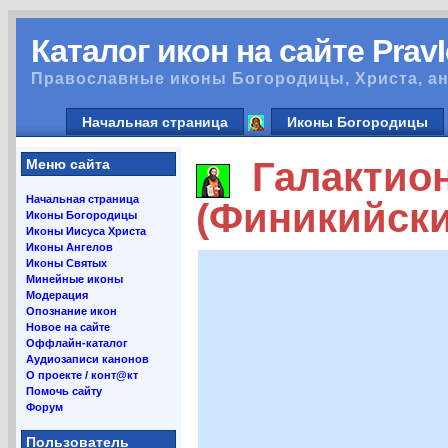
Каталог икон на сайте Prav
Православные иконы Богородицы, Христа, ан
Начальная страница
Иконы Богородицы
Галактион
Меню сайта
Начальная страница
(Финикийски
Иконы Богородицы
Иконы Иисуса Христа
Иконы Ангелов
Иконы Святых
Минейные иконы
Модерация
Опознание икон
Новое на сайте
Оффлайн-каталог
Аудиозаписи канонов
О проекте / конт@кт
Помочь сайту
Форум
Пользователь