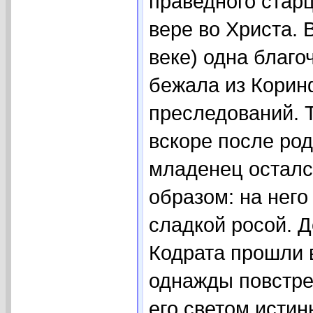
праведного старц
вере во Христа. В
веке) одна благ
бежала из Коринф
преследований. 
вскоре после ро
младенец осталс
образом: на него
сладкой росой. Д
Кодрата прошли 
однажды повстре
его светом истин