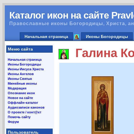
Каталог икон на сайте Prav
Православные иконы Богородицы, Христа, ан
Начальная страница
Иконы Богородицы
Галина Ко
Меню сайта
Начальная страница
Иконы Богородицы
Иконы Иисуса Христа
Иконы Ангелов
Иконы Святых
Минейные иконы
Модерация
Опознание икон
Новое на сайте
Оффлайн-каталог
Аудиозаписи канонов
О проекте / конт@кт
Помочь сайту
Форум
Пользователь