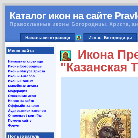
Каталог икон на сайте Prav
Православные иконы Богородицы, Христа, ан
Начальная страница
Иконы Богородицы
Икона Пре
Меню сайта
Начальная страница
"Казанская 
Иконы Богородицы
Иконы Иисуса Христа
Иконы Ангелов
Иконы Святых
Минейные иконы
Модерация
Опознание икон
Новое на сайте
Оффлайн-каталог
Аудиозаписи канонов
О проекте / конт@кт
Помочь сайту
Форум
Пользователь