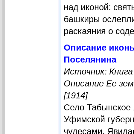
над иконой: свя
башкиры ослепли
раскаяния о содея
Описание иконы
Поселянина
Источник: Книга
Описание Ее зем
[1914]
Село Табынское 
Уфимской губерн
чудесами. Явилас