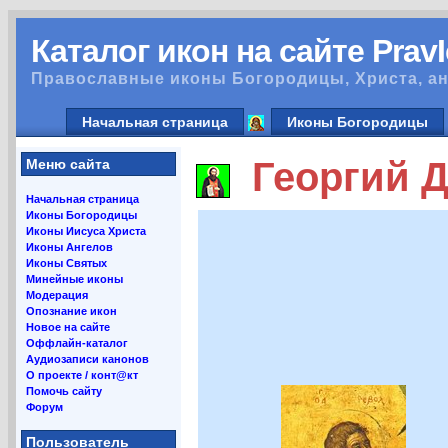
Каталог икон на сайте Prav
Православные иконы Богородицы, Христа, ан
Начальная страница
Иконы Богородицы
Георгий Д
Меню сайта
Начальная страница
Иконы Богородицы
Иконы Иисуса Христа
Иконы Ангелов
Иконы Святых
Минейные иконы
Модерация
Опознание икон
Новое на сайте
Оффлайн-каталог
Аудиозаписи канонов
О проекте / конт@кт
Помочь сайту
Форум
Пользователь