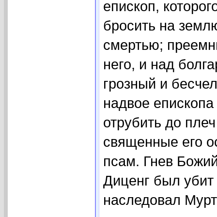
епископ, которог
бросить на землю
смертью; преемн
него, и над болг
грозный и бесче
надвое епископа
отрубить до плеч
священные его о
псам. Гнев Божий
Диценг был убит
наследовал Мурт[