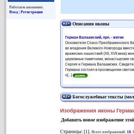
Работаем анонимно.
Вход
|
Регистрация
Описания иконы
Герман Валаамский, прп. - житие
Основатели Спасо-Преображенского Ва
во владения Великого Новгорода вмест
вражеских нашествий (XII, XVII века)
церковные памятники, монастырские св
Сергия и Германа Валаамских. Свидете
Германа состоял в просвещении светом
о[...]
Богослужебные тексты (мол
Изображения иконы Герман
Добавить новое изображение это
Страницы: [1].
Всего изображений:
18
.