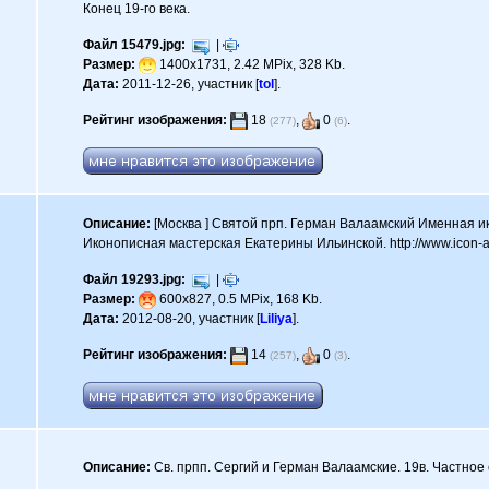
Конец 19-го века.
Файл 15479.jpg:
|
Размер:
1400x1731, 2.42 MPix, 328 Kb.
Дата:
2011-12-26, участник [
tol
].
Рейтинг изображения:
18
,
0
.
(277)
(6)
Описание:
[Москва ] Святой прп. Герман Валаамский Именная ико
Иконописная мастерская Екатерины Ильинской. http://www.icon-ar
Файл 19293.jpg:
|
Размер:
600x827, 0.5 MPix, 168 Kb.
Дата:
2012-08-20, участник [
Liliya
].
Рейтинг изображения:
14
,
0
.
(257)
(3)
Описание:
Св. прпп. Сергий и Герман Валаамские. 19в. Частное