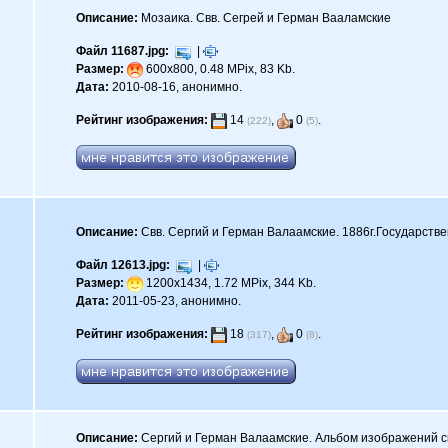
Описание:
Мозаика. Свв. Сегрей и Герман Вааламские
Файл 11687.jpg:
|
Размер:
600x800, 0.48 MPix, 83 Kb.
Дата:
2010-08-16, анонимно.
Рейтинг изображения:
14
,
0
.
(222)
(5)
Описание:
Свв. Сергий и Герман Валаамские. 1886г.Государств
Файл 12613.jpg:
|
Размер:
1200x1434, 1.72 MPix, 344 Kb.
Дата:
2011-05-23, анонимно.
Рейтинг изображения:
18
,
0
.
(317)
(8)
Описание:
Сергий и Герман Валаамские. Альбом изображений с