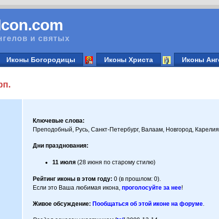
vIcon.com
нгелов и святых
Иконы Богородицы
Иконы Христа
Иконы Анг
рп.
Ключевые слова:
Преподобный, Русь, Санкт-Петербург, Валаам, Новгород, Карелия,
Дни празднования:
11 июля
(28 июня по старому стилю)
Рейтинг иконы в этом году:
0 (в прошлом: 0).
Если это Ваша любимая икона,
проголосуйте за нее
!
Живое обсуждение:
Пообщаться об этой иконе на форуме
.