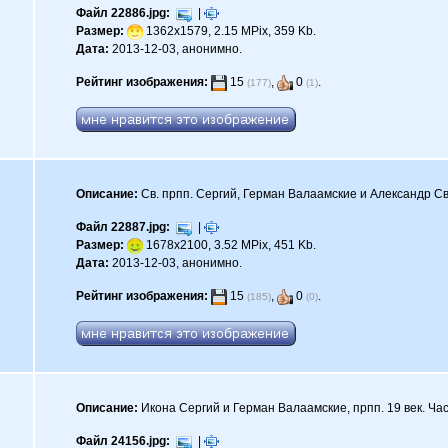
Файл 22886.jpg:
|
Размер:
1362x1579, 2.15 MPix, 359 Kb.
Дата:
2013-12-03, анонимно.
Рейтинг изображения:
15
,
0
.
(177)
(1)
Описание:
Св. прпп. Сергий, Герман Валаамские и Александр Св
Файл 22887.jpg:
|
Размер:
1678x2100, 3.52 MPix, 451 Kb.
Дата:
2013-12-03, анонимно.
Рейтинг изображения:
15
,
0
.
(185)
(0)
Описание:
Икона Сергий и Герман Валаамские, прпп. 19 век. Ча
Файл 24156.jpg:
|