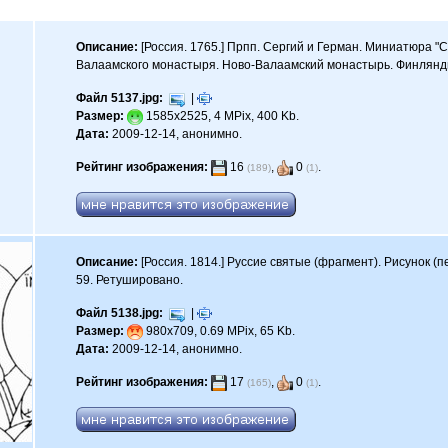
Описание:
[Россия. 1765.] Прпп. Сергий и Герман. Миниатюра "С
Валаамского монастыря. Ново-Валаамский монастырь. Финлянд
Файл 5137.jpg:
|
Размер:
1585x2525, 4 MPix, 400 Kb.
Дата:
2009-12-14, анонимно.
Рейтинг изображения:
16
,
0
.
(189)
(1)
Описание:
[Россия. 1814.] Руссие святые (фрагмент). Рисунок (п
59. Ретушировано.
Файл 5138.jpg:
|
Размер:
980x709, 0.69 MPix, 65 Kb.
Дата:
2009-12-14, анонимно.
Рейтинг изображения:
17
,
0
.
(165)
(1)