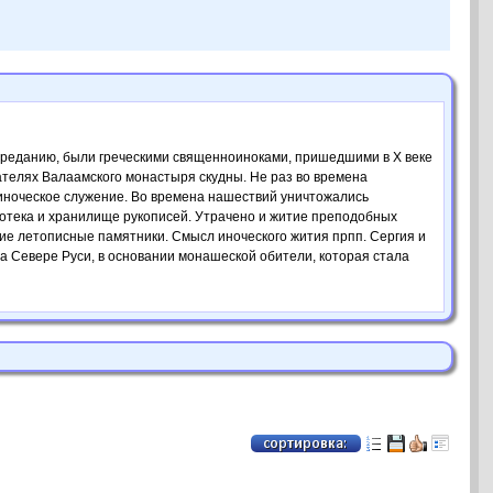
преданию, были греческими священноиноками, пришедшими в Х веке
телях Валаамского монастыря скудны. Не раз во времена
 иноческое служение. Во времена нашествий уничтожались
отека и хранилище рукописей. Утрачено и житие преподобных
ие летописные памятники. Смысл иноческого жития прпп. Сергия и
а Севере Руси, в основании монашеской обители, которая стала