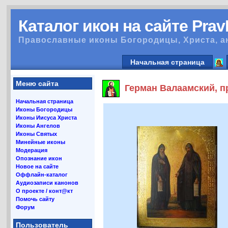
Каталог икон на сайте Pra
Православные иконы Богородицы, Христа, а
Начальная страница
Меню сайта
Герман Валаамский, п
Начальная страница
Иконы Богородицы
Иконы Иисуса Христа
Иконы Ангелов
Иконы Святых
Минейные иконы
Модерация
Опознание икон
Новое на сайте
Оффлайн-каталог
Аудиозаписи канонов
О проекте / конт@кт
Помочь сайту
Форум
Пользователь