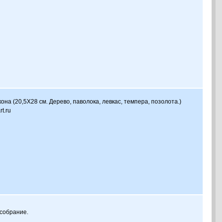
на (20,5Х28 см. Дерево, паволока, левкас, темпера, позолота.)
t.ru
 собрание.