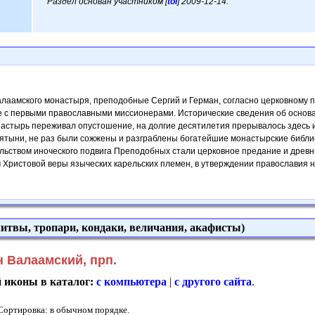
Раздел основан участником [
tol
] 2009-12-14.
лаамского монастыря, преподобные Сергий и Герман, согласно церковному 
е с первыми православными миссионерами. Исторические сведения об основа
 монастырь переживал опустошение, на долгие десятилетия прерывалось здесь
ятыни, не раз были сожжены и разграблены богатейшие монастырские библи
льством иноческого подвига Преподобных стали церковное предание и древн
 Христовой веры языческих карельских племен, в утверждении православия н
итвы, тропари, кондаки, величания, акафисты)
 Валаамский, прп.
й иконы в каталог:
с компьютера
|
с другого сайта
.
 Сортировка: в обычном порядке.