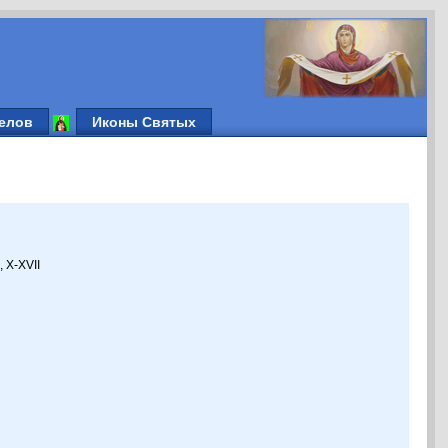
елов
Иконы Святых
 X-XVII