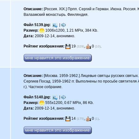
Описание:
[Россия. XIX.] Прпп. Сергий и Герман. Икона. Россия.
Валаамский монастырь. Финляндия.
Файл 5139.jpg:
|
Размер:
1006x1200, 1.21 MPix, 384 Kb.
Дата:
2009-12-14, анонимно.
Рейтинг изображения:
19
,
0
.
(329)
(10)
Описание:
[Москва. 1959-1962.] Лицевые святцы русских святых.
Сергиев Посад. 1959-1962 гг. Выполнены по просьбе святителя 
г.). Частное собрание.
Файл 5140.jpg:
|
Размер:
555x1200, 0.67 MPix, 86 Kb.
Дата:
2009-12-14, анонимно.
Рейтинг изображения:
14
,
0
.
(175)
(1)