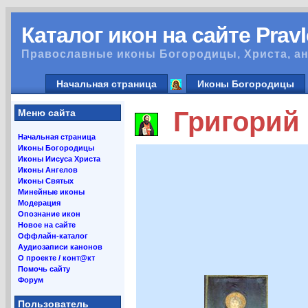
Каталог икон на сайте Prav
Православные иконы Богородицы, Христа, ан
Начальная страница
Иконы Богородицы
Григорий 
Меню сайта
Начальная страница
Иконы Богородицы
Иконы Иисуса Христа
Иконы Ангелов
Иконы Святых
Минейные иконы
Модерация
Опознание икон
Новое на сайте
Оффлайн-каталог
Аудиозаписи канонов
О проекте / конт@кт
Помочь сайту
Форум
Пользователь