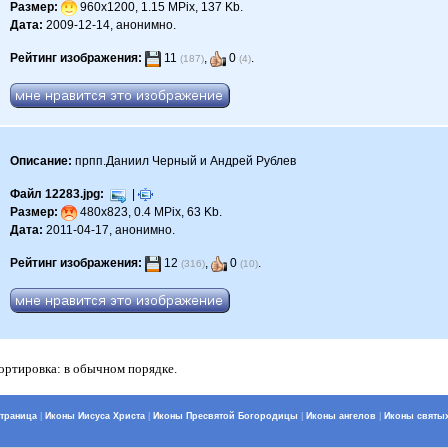
Размер:
960x1200, 1.15 MPix, 137 Kb.
Дата:
2009-12-14, анонимно.
Рейтинг изображения:
11
,
0
.
(187)
(4)
Описание:
прпп.Даниил Черный и Андрей Рублев
Файл 12283.jpg:
|
Размер:
480x823, 0.4 MPix, 63 Kb.
Дата:
2011-04-17, анонимно.
Рейтинг изображения:
12
,
0
.
(316)
(10)
Сортировка: в обычном порядке.
страница
|
Иконы Иисуса Христа
|
Иконы Пресвятой Богородицы
|
Иконы ангелов
|
Иконы святы