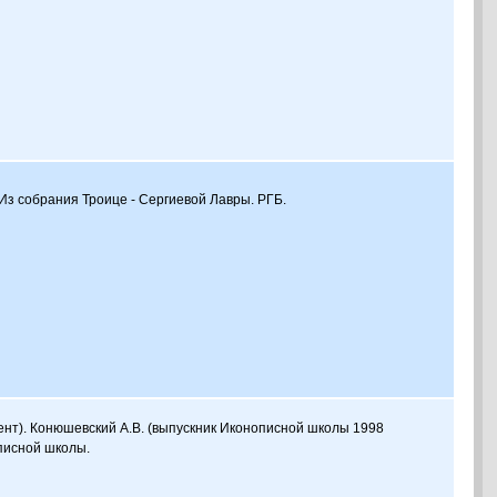
. Из собрания Троице - Сергиевой Лавры. РГБ.
мент). Конюшевский А.В. (выпускник Иконописной школы 1998
описной школы.