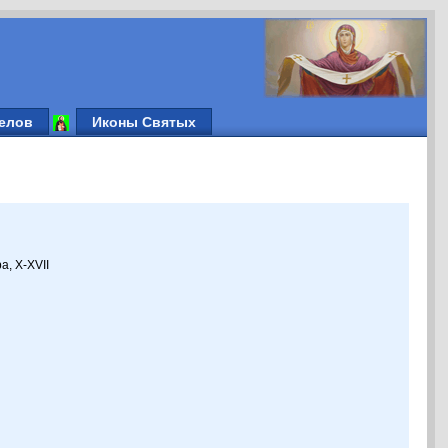
елов
Иконы Святых
а, X-XVII