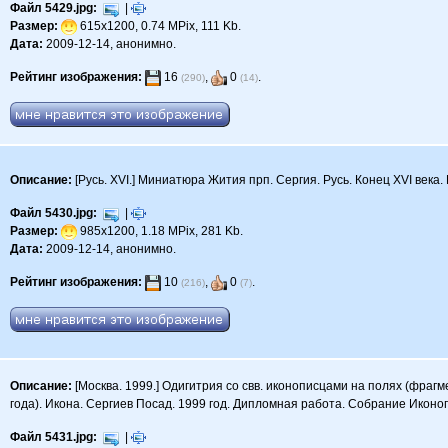
Файл 5429.jpg:
|
Размер:
615x1200, 0.74 MPix, 111 Kb.
Дата:
2009-12-14, анонимно.
Рейтинг изображения:
16
,
0
.
(290)
(14)
Описание:
[Русь. XVI.] Миниатюра Жития прп. Сергия. Русь. Конец XVI века
Файл 5430.jpg:
|
Размер:
985x1200, 1.18 MPix, 281 Kb.
Дата:
2009-12-14, анонимно.
Рейтинг изображения:
10
,
0
.
(216)
(7)
Описание:
[Москва. 1999.] Одигитрия со свв. иконописцами на полях (фраг
года). Икона. Сергиев Посад. 1999 год. Дипломная работа. Собрание Икон
Файл 5431.jpg:
|