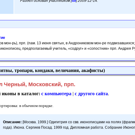
Раздел основан участником [
tol
] 2009-12-14.
тие
ов мон-рь), прп. (пам. 13 июня святых, в Андрониковом мон-ре подвизавшихся;
. иконописец, предполагаемый учитель, «содруг» и «сопостник» прп. Андрея
итвы, тропари, кондаки, величания, акафисты)
 Черный, Московский, прп.
й иконы в каталог:
с компьютера
|
с другого сайта
.
Сортировка: в обычном порядке.
Описание:
[Москва. 1999.] Одигитрия со свв. иконописцами на полях (фраг
года). Икона. Сергиев Посад. 1999 год. Дипломная работа. Собрание Икон