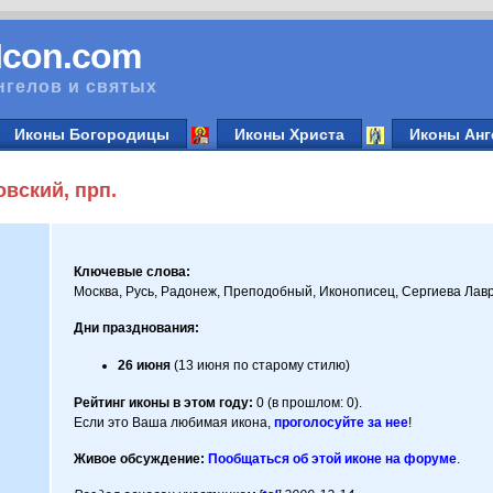
vIcon.com
нгелов и святых
Иконы Богородицы
Иконы Христа
Иконы Анг
вский, прп.
Ключевые слова:
Москва, Русь, Радонеж, Преподобный, Иконописец, Сергиева Лавр
Дни празднования:
26 июня
(13 июня по старому стилю)
Рейтинг иконы в этом году:
0 (в прошлом: 0).
Если это Ваша любимая икона,
проголосуйте за нее
!
Живое обсуждение:
Пообщаться об этой иконе на форуме
.