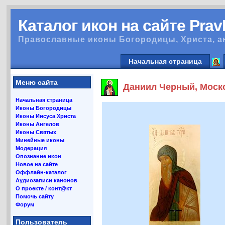
Каталог икон на сайте Pra
Православные иконы Богородицы, Христа, а
Начальная страница
Меню сайта
Даниил Черный, Моско
Начальная страница
Иконы Богородицы
Иконы Иисуса Христа
Иконы Ангелов
Иконы Святых
Минейные иконы
Модерация
Опознание икон
Новое на сайте
Оффлайн-каталог
Аудиозаписи канонов
О проекте / конт@кт
Помочь сайту
Форум
Пользователь