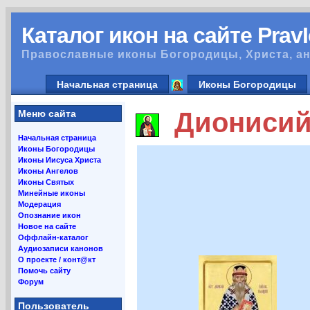
Каталог икон на сайте Prav
Православные иконы Богородицы, Христа, ан
Начальная страница
Иконы Богородицы
Дионисий 
Меню сайта
Начальная страница
Иконы Богородицы
Иконы Иисуса Христа
Иконы Ангелов
Иконы Святых
Минейные иконы
Модерация
Опознание икон
Новое на сайте
Оффлайн-каталог
Аудиозаписи канонов
О проекте / конт@кт
Помочь сайту
Форум
Пользователь