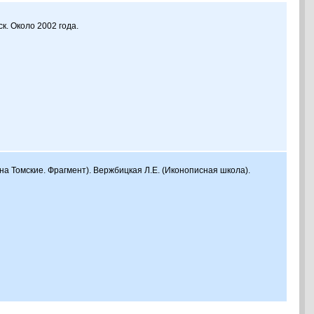
ск. Около 2002 года.
мна Томские. Фрагмент). Вержбицкая Л.Е. (Иконописная школа).