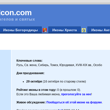
vIcon.com
нгелов и святых
Иконы Богородицы
Иконы Христа
Иконы Анг
Ключевые слова:
Русь, Св. жена, Сибирь, Томск, Юродивая, XVIII-XIX вв., Особо
Дни празднования:
29 октября
(16 октября по старому стилю)
Рейтинг иконы в этом году:
0 (в прошлом: 0).
Если это Ваша любимая икона,
проголосуйте за нее
!
Живое обсуждение:
Пообщаться об этой иконе на форуме
.