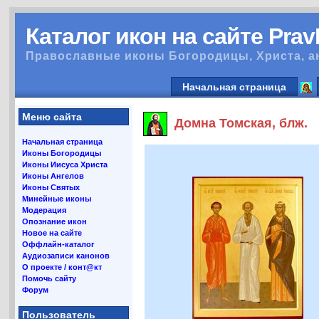
Каталог икон на сайте Pra
Православные иконы Богородицы, Христа, а
Начальная страница
Меню сайта
Домна Томская, блж.
Начальная страница
Иконы Богородицы
Иконы Иисуса Христа
Иконы Ангелов
Иконы Святых
Минейные иконы
Модерация
Опознание икон
Новое на сайте
Оффлайн-каталог
Аудиозаписи канонов
О проекте / конт@кт
Помочь сайту
Форум
Пользователь