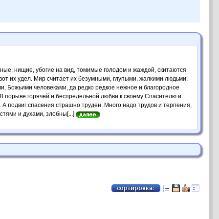
ые, ни­щие, убогие на вид, томимые голодом и жаждой, скитаются
вот их удел. Мир считает их безумными, глупыми, жалкими людьми,
ми, Божьими человеками, да редко редкое нежное и благородное
. В порыве горячей и беспредельной любви к своему Спасителю и
я. А подвиг спасения страшно труден. Много надо трудов и терпения,
ями и духами, злобны[...]