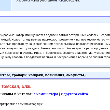
Раздел основан участником [
tol
] 2009-12-14.
зи­раемые, которыми гнушается подчас и самый потерянный человек. Бездомн
людей. Холод, голод, вечные насмешки, пре­зрение и полное одиночество — 
ь только простая душа, с сожалением отно­сясь к ним, называет их блаженны
 и неземную красоту их души. Таковы эти люди. Это — Христа ради юродивые
у, и богатство, и счастье мира, и, бросив все, всецело отдаются делу спасени
Ищущему спасения предлежит великая и беспрерывная борьба со своими страст
итвы, тропари, кондаки, величания, акафисты)
Томская, блж.
й иконы в каталог:
с компьютера
|
с другого сайта
.
Сортировка: в обычном порядке.