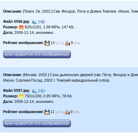
Описание:
[Томск. Ок. 2002.] Свв. Феодор, Петр и Домна Томские. Икона. Том
Файл 5596.jpg:
|
Размер:
925x1181, 1.09 MPix, 147 Kb.
Дата:
2009-12-14, анонимно.
Рейтинг изображения:
13
,
0
.
(312)
(24)
Описание:
[Москва. 2002.] Сень дьяконских дверей (свв. Петр, Феодор и До
Икона. Сергиев Посад. 2002 г. Томский кафедральный собор.
Файл 5597.jpg:
|
Размер:
792x1200, 0.95 MPix, 78 Kb.
Дата:
2009-12-14, анонимно.
Рейтинг изображения:
11
,
0
.
(420)
(35)