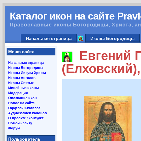
Каталог икон на сайте Prav
Православные иконы Богородицы, Христа, ан
Начальная страница
Иконы Богородицы
Евгений П
Меню сайта
Начальная страница
(Елховский)
Иконы Богородицы
Иконы Иисуса Христа
Иконы Ангелов
Иконы Святых
Минейные иконы
Модерация
Опознание икон
Новое на сайте
Оффлайн-каталог
Аудиозаписи канонов
О проекте / конт@кт
Помочь сайту
Форум
Пользователь