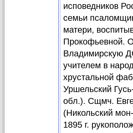
исповедников Ро
семьи псаломщик
матери, воспиты
Прокофьевной. О
Владимирскую ДС 
учителем в наро
хрустальной фабр
Уршельский Гусь
обл.). Сщмч. Евг
(Никольский мон-
1895 г. рукополож