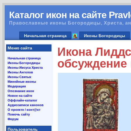
Каталог икон на сайте Prav
Православные иконы Богородицы, Христа, ан
Начальная страница
Иконы Богородицы
Икона Лиддс
Меню сайта
Начальная страница
обсуждение
Иконы Богородицы
Иконы Иисуса Христа
Иконы Ангелов
Иконы Святых
Минейные иконы
Модерация
Опознание икон
Новое на сайте
Оффлайн-каталог
Аудиозаписи канонов
О проекте / конт@кт
Помочь сайту
Форум
Пользователь