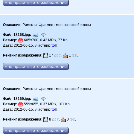
Описание:
Римская. Фрагмент многочастной иконы.
Файл 18168.jpg:
|
Размер:
605x700, 0.42 MPix, 77 Kb.
Дата:
2012-06-15, участник [
tol
].
Рейтинг изображения:
17
,
1
.
(355)
(12)
Описание:
Римская. Фрагмент многочастной иконы.
Файл 18169.jpg:
|
Размер:
559x655, 0.37 MPix, 101 Kb.
Дата:
2012-06-15, участник [
tol
].
Рейтинг изображения:
8
,
0
.
(224)
(10)