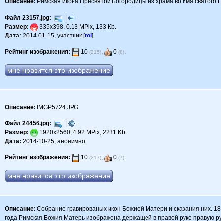
Описание:
Римская икона Пресвятой Богородицы из храма во имя святого Г
Файл 23157.jpg:
|
Размер:
335x398, 0.13 MPix, 133 Kb.
Дата:
2014-01-15, участник [
tol
].
Рейтинг изображения:
10
,
0
.
(215)
(8)
Описание:
IMGP5724.JPG
Файл 24456.jpg:
|
Размер:
1920x2560, 4.92 MPix, 2231 Kb.
Дата:
2014-10-25, анонимно.
Рейтинг изображения:
10
,
0
.
(217)
(7)
Описание:
Собрание гравированых икон Божией Матери и сказания них. 187
года Римская Божия Матерь изображена держащей в правой руке правую рук