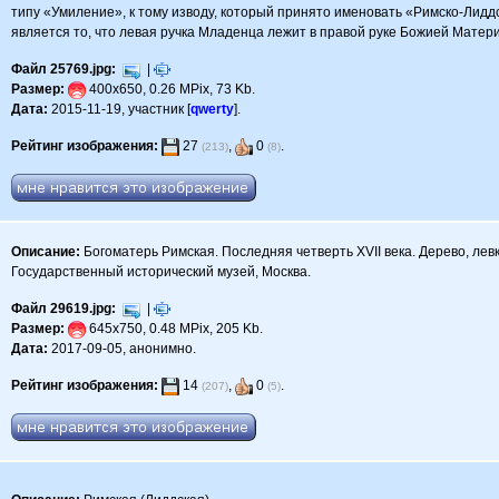
типу «Умиление», к тому изводу, который принято именовать «Римско-Лидд
является то, что левая ручка Младенца лежит в правой руке Божией Матери,
Файл 25769.jpg:
|
Размер:
400x650, 0.26 MPix, 73 Kb.
Дата:
2015-11-19, участник [
qwerty
].
Рейтинг изображения:
27
,
0
.
(213)
(8)
Описание:
Богоматерь Римская. Последняя четверть XVII века. Дерево, левк
Государственный исторический музей, Москва.
Файл 29619.jpg:
|
Размер:
645x750, 0.48 MPix, 205 Kb.
Дата:
2017-09-05, анонимно.
Рейтинг изображения:
14
,
0
.
(207)
(5)