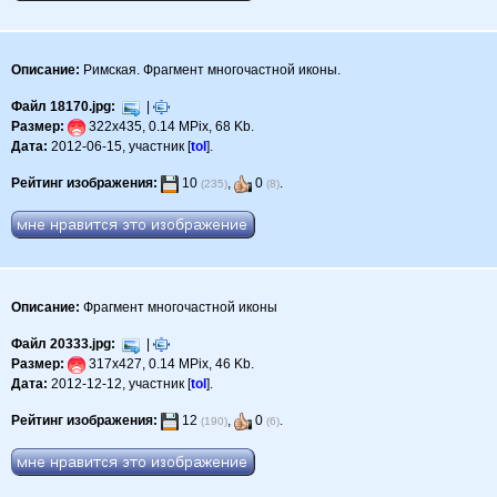
Описание:
Римская. Фрагмент многочастной иконы.
Файл 18170.jpg:
|
Размер:
322x435, 0.14 MPix, 68 Kb.
Дата:
2012-06-15, участник [
tol
].
Рейтинг изображения:
10
,
0
.
(235)
(8)
Описание:
Фрагмент многочастной иконы
Файл 20333.jpg:
|
Размер:
317x427, 0.14 MPix, 46 Kb.
Дата:
2012-12-12, участник [
tol
].
Рейтинг изображения:
12
,
0
.
(190)
(6)