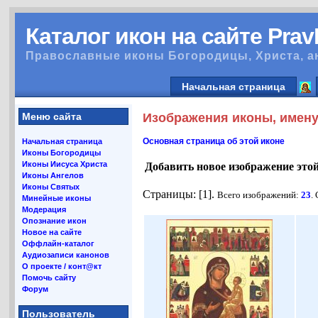
Каталог икон на сайте Pra
Православные иконы Богородицы, Христа, а
Начальная страница
Меню сайта
Изображения иконы, имену
Основная страница об этой иконе
Начальная страница
Иконы Богородицы
Иконы Иисуса Христа
Добавить новое изображение это
Иконы Ангелов
Иконы Святых
Страницы: [1].
Всего изображений:
23
.
Минейные иконы
Модерация
Опознание икон
Новое на сайте
Оффлайн-каталог
Аудиозаписи канонов
О проекте / конт@кт
Помочь сайту
Форум
Пользователь