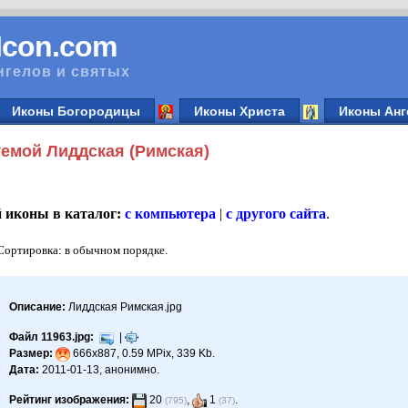
vIcon.com
нгелов и святых
Иконы Богородицы
Иконы Христа
Иконы Анг
емой Лиддская (Римская)
й иконы в каталог:
с компьютера
|
с другого сайта
.
 Сортировка: в обычном порядке.
Описание:
Лиддская Римская.jpg
Файл 11963.jpg:
|
Размер:
666x887, 0.59 MPix, 339 Kb.
Дата:
2011-01-13, анонимно.
Рейтинг изображения:
20
,
1
.
(795)
(37)