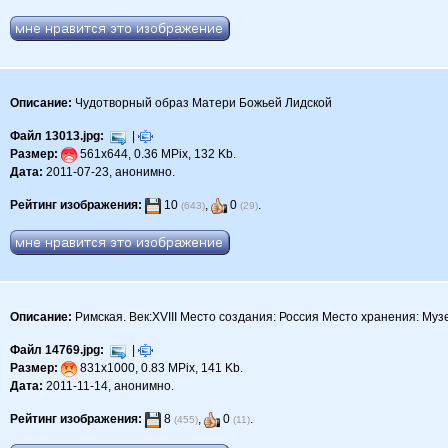
Описание:
Чудотворный образ Матери Божьей Лидской
Файл 13013.jpg:
|
Размер:
561x644, 0.36 MPix, 132 Kb.
Дата:
2011-07-23, анонимно.
Рейтинг изображения:
10
,
0
.
(643)
(29)
Описание:
Римская. Век:XVIII Место создания: Россия Место хранения: Муз
Файл 14769.jpg:
|
Размер:
831x1000, 0.83 MPix, 141 Kb.
Дата:
2011-11-14, анонимно.
Рейтинг изображения:
8
,
0
.
(455)
(11)