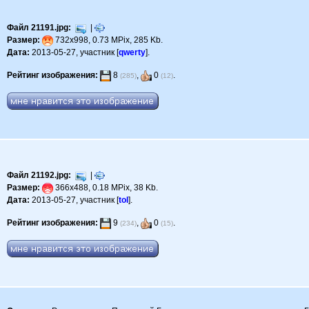
Файл 21191.jpg:
|
Размер:
732x998, 0.73 MPix, 285 Kb.
Дата:
2013-05-27, участник [
qwerty
].
Рейтинг изображения:
8
,
0
.
(285)
(12)
Файл 21192.jpg:
|
Размер:
366x488, 0.18 MPix, 38 Kb.
Дата:
2013-05-27, участник [
tol
].
Рейтинг изображения:
9
,
0
.
(234)
(15)