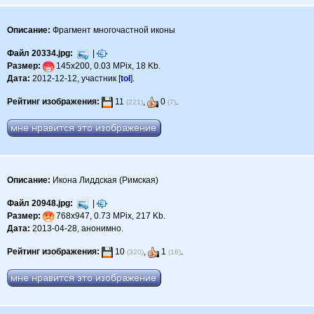
Описание:
Фрагмент многочастной иконы
Файл 20334.jpg:
|
Размер:
145x200, 0.03 MPix, 18 Kb.
Дата:
2012-12-12, участник [
tol
].
Рейтинг изображения:
11
,
0
.
(221)
(7)
Описание:
Икона Лиддская (Римская)
Файл 20948.jpg:
|
Размер:
768x947, 0.73 MPix, 217 Kb.
Дата:
2013-04-28, анонимно.
Рейтинг изображения:
10
,
1
.
(320)
(16)