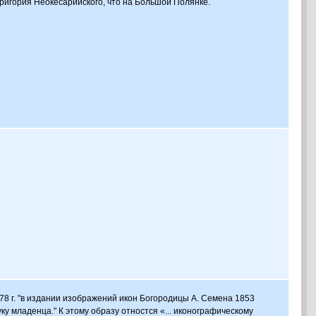
ригория Неокесарийского, что на Большой Полянке.
8 г. "в издании изображений икон Богородицы А. Семена 1853
у младенца." К этому образу отностся «... иконографическому