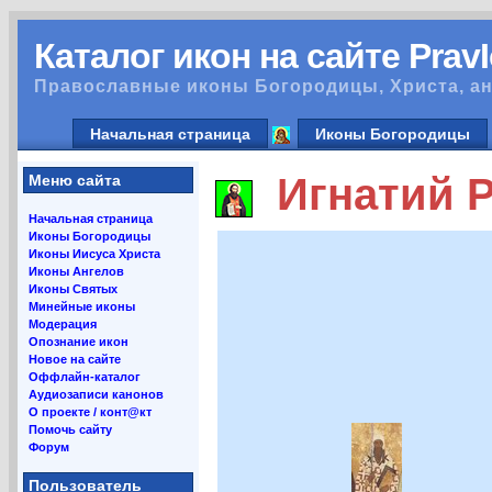
Каталог икон на сайте Prav
Православные иконы Богородицы, Христа, ан
Начальная страница
Иконы Богородицы
Игнатий Ро
Меню сайта
Начальная страница
Иконы Богородицы
Иконы Иисуса Христа
Иконы Ангелов
Иконы Святых
Минейные иконы
Модерация
Опознание икон
Новое на сайте
Оффлайн-каталог
Аудиозаписи канонов
О проекте / конт@кт
Помочь сайту
Форум
Пользователь