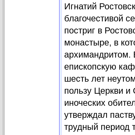
Игнатий Ростовск
благочестивой с
постриг в Росто
монастыре, в ко
архимандритом. В
епископскую каф
шесть лет неуто
пользу Церкви и 
иноческих обите
утверждал паств
трудный период т