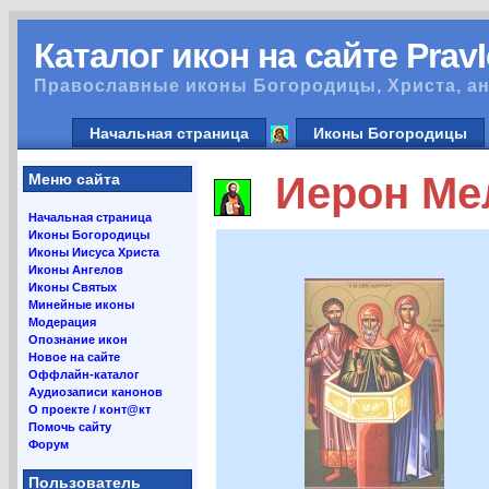
Каталог икон на сайте Prav
Православные иконы Богородицы, Христа, ан
Начальная страница
Иконы Богородицы
Иерон Мел
Меню сайта
Начальная страница
Иконы Богородицы
Иконы Иисуса Христа
Иконы Ангелов
Иконы Святых
Минейные иконы
Модерация
Опознание икон
Новое на сайте
Оффлайн-каталог
Аудиозаписи канонов
О проекте / конт@кт
Помочь сайту
Форум
Пользователь