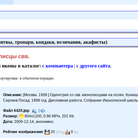
итвы, тропари, кондаки, величания, акафисты)
писцы свв.
й иконы в каталог:
с компьютера
|
с другого сайта
.
Сортировка: в обычном порядке.
Описание:
[Москва. 1999.] Одигитрия со свв. иконописцами на полях. Конюш
Сергиев Посад. 1999 год. Дипломная работа. Собрание Иконописной школы
Файл 6420.jpg:
|
Размер:
804x1200, 0.96 MPix, 201 Kb.
Дата:
2009-12-14, анонимно.
Рейтинг изображения:
20
,
0
.
(316)
(4)