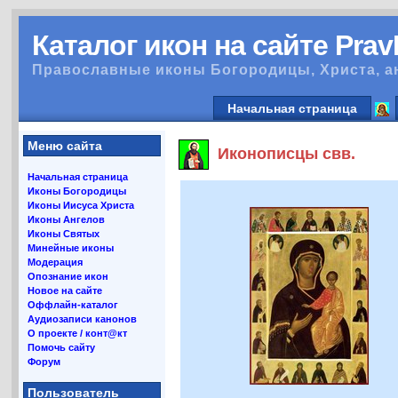
Каталог икон на сайте Pra
Православные иконы Богородицы, Христа, а
Начальная страница
Меню сайта
Иконописцы свв.
Начальная страница
Иконы Богородицы
Иконы Иисуса Христа
Иконы Ангелов
Иконы Святых
Минейные иконы
Модерация
Опознание икон
Новое на сайте
Оффлайн-каталог
Аудиозаписи канонов
О проекте / конт@кт
Помочь сайту
Форум
Пользователь