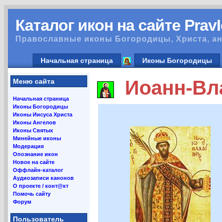
Каталог икон на сайте Prav
Православные иконы Богородицы, Христа, ан
Начальная страница
Иконы Богородицы
Иоанн-Вла
Меню сайта
Начальная страница
Иконы Богородицы
Иконы Иисуса Христа
Иконы Ангелов
Иконы Святых
Минейные иконы
Модерация
Опознание икон
Новое на сайте
Оффлайн-каталог
Аудиозаписи канонов
О проекте / конт@кт
Помочь сайту
Форум
Пользователь