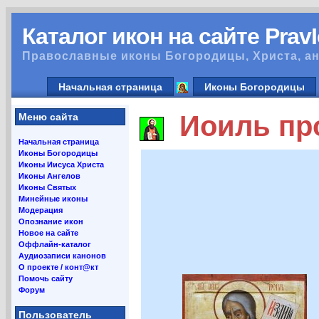
Каталог икон на сайте Prav
Православные иконы Богородицы, Христа, ан
Начальная страница
Иконы Богородицы
Иоиль пр
Меню сайта
Начальная страница
Иконы Богородицы
Иконы Иисуса Христа
Иконы Ангелов
Иконы Святых
Минейные иконы
Модерация
Опознание икон
Новое на сайте
Оффлайн-каталог
Аудиозаписи канонов
О проекте / конт@кт
Помочь сайту
Форум
Пользователь