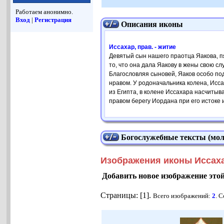
Работаем анонимно.
Вход
|
Регистрация
Описания иконы
Иссахар, прав. - житие
Девятый сын нашего праотца Яакова, п
то, что она дала Яакову в жены свою с
Благословляя сыновей, Яаков особо по
нравом. У родоначальника колена, Исс
из Египта, в колене Иссахара насчитыв
правом берегу Иордана при его истоке и
Богослужебные тексты (мол
Изображения иконы Иссаха
Добавить новое изображение это
Страницы: [1].
Всего изображений:
2
. 