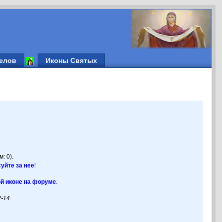
елов
Иконы Святых
: 0).
уйте за нее
!
ой иконе на форуме
.
2-14.