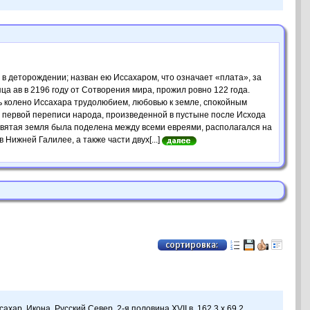
в деторождении; назван ею Иссахаром, что означает «плата», за
ца ав в 2196 году от Сотворения мира, прожил ровно 122 года.
 колено Иссахара ­трудолюбием, любовью к земле, спокойным
о первой переписи народа, произведенной в пустыне после Исхода
 Святая земля была поделена между всеми евреями, располагался на
 Нижней Галилее, а также части двух[...]
ахар. Икона. Русский Север. 2-я половина XVII в. 162.3 х 69.2.