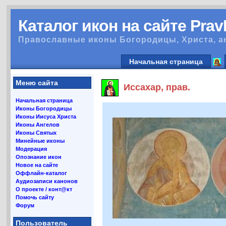
Каталог икон на сайте Pra
Православные иконы Богородицы, Христа, а
Начальная страница
Меню сайта
Иссахар, прав.
Начальная страница
Иконы Богородицы
Иконы Иисуса Христа
Иконы Ангелов
Иконы Святых
Минейные иконы
Модерация
Опознание икон
Новое на сайте
Оффлайн-каталог
Аудиозаписи канонов
О проекте / конт@кт
Помочь сайту
Форум
Пользователь