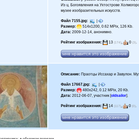
Из ц. Богоявления на Ухтострове Холмогорс
музее изобразительных искусств.
Файл 7155.jpg:
|
Размер:
514x1200, 0.62 MPix, 126 Kb.
Дата:
2009-12-14, анонимно.
Рейтинг изображения:
13
,
0
.
(174)
(3)
Описание:
Праотцы Иссахар и Завулон. Му
Файл 17667.jpg:
|
Размер:
480x242, 0.12 MPix, 20 Kb.
Дата:
2012-06-07, участник [
oldsailor
].
Рейтинг изображения:
14
,
0
.
(117)
(0)
Сортировка: в обычном порядке.