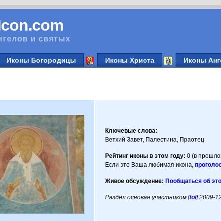
vIcon.com
нгелов и святых
Иконы Богородицы
Иконы Христа
Иконы Анг
Ключевые слова:
Ветхий Завет, Палестина, Праотец
Рейтинг иконы в этом году:
0 (в прошлом
Если это Ваша любимая икона,
проголос
Живое обсуждение:
Пообщаться об эт
Раздел основан участником [
tol
] 2009-1