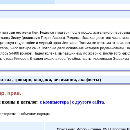
ятый сын его жены Леи. Родился у матери после продолжительного перерыва 
лужанку Зилпу (родившую Гада и Ашера). Родился Иссахар десятого числа меся
дчеркнул трудолюбие и мирный нрав Иссахара. Такими же чертами отличалось
ахара, было четыре сына, которые дали основание четырем родам-кланам. П
алось 54400 воинов. Надел колена, выпавший ему по жребию, после того как
з озера Кинерет. В надел входила гора Гильбоа, часть плоскогорья Эфраима в
итвы, тропари, кондаки, величания, акафисты)
р, прав.
й иконы в каталог:
с компьютера
|
с другого сайта
.
Сортировка: в обычном порядке.
Описание:
[Русский Север. XVII.] Проотец Ис