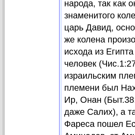
народа, так как 
знаменитого коле
царь Давид, осно
же колена произ
исхода из Египт
человек (Чис.1:
израильским пле
племени был На
Ир, Онан (Быт.38
даже Салих), а т
Фареса пошел Ес