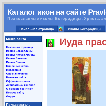
Каталог икон на сайте Prav
Православные иконы Богородицы, Христа, ан
Начальная страница
Иконы Богородицы
Иуда прао
Меню сайта
Начальная страница
Иконы Богородицы
Иконы Иисуса Христа
Иконы Ангелов
Иконы Святых
Минейные иконы
Модерация
Опознание икон
Новое на сайте
Оффлайн-каталог
Аудиозаписи канонов
О проекте / конт@кт
Помочь сайту
Форум
Пользователь