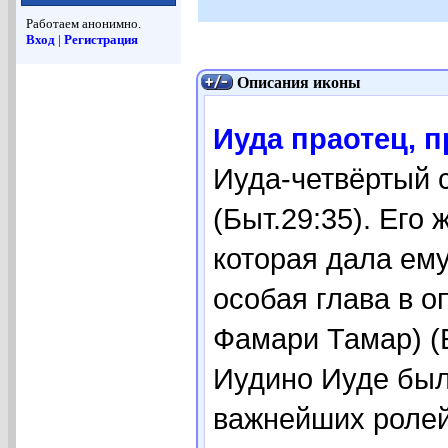
Работаем анонимно.
Вход
|
Регистрация
Описания иконы
Иуда праотец, п
Иуда-четвёртый 
(Быт.29:35). Его
которая дала ем
особая глава в о
Фамари Тамар) (Б
Иудино Иуде был
важнейших ролей