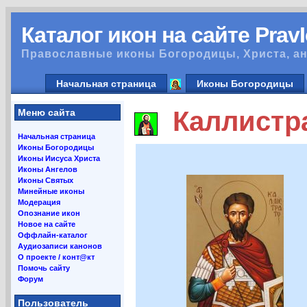
Каталог икон на сайте Prav
Православные иконы Богородицы, Христа, ан
Начальная страница
Иконы Богородицы
Каллистра
Меню сайта
Начальная страница
Иконы Богородицы
Иконы Иисуса Христа
Иконы Ангелов
Иконы Святых
Минейные иконы
Модерация
Опознание икон
Новое на сайте
Оффлайн-каталог
Аудиозаписи канонов
О проекте / конт@кт
Помочь сайту
Форум
Пользователь