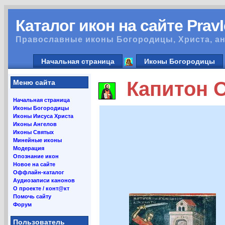
Каталог икон на сайте Prav
Православные иконы Богородицы, Христа, ан
Начальная страница
Иконы Богородицы
Капитон О
Меню сайта
Начальная страница
Иконы Богородицы
Иконы Иисуса Христа
Иконы Ангелов
Иконы Святых
Минейные иконы
Модерация
Опознание икон
Новое на сайте
Оффлайн-каталог
Аудиозаписи канонов
О проекте / конт@кт
Помочь сайту
Форум
Пользователь