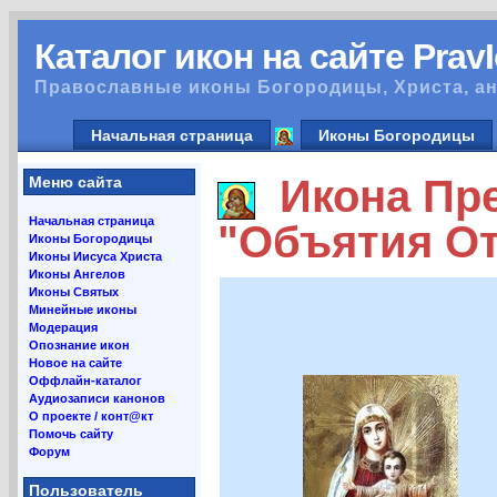
Каталог икон на сайте Prav
Православные иконы Богородицы, Христа, ан
Начальная страница
Иконы Богородицы
Икона Пре
Меню сайта
Начальная страница
"Объятия От
Иконы Богородицы
Иконы Иисуса Христа
Иконы Ангелов
Иконы Святых
Минейные иконы
Модерация
Опознание икон
Новое на сайте
Оффлайн-каталог
Аудиозаписи канонов
О проекте / конт@кт
Помочь сайту
Форум
Пользователь