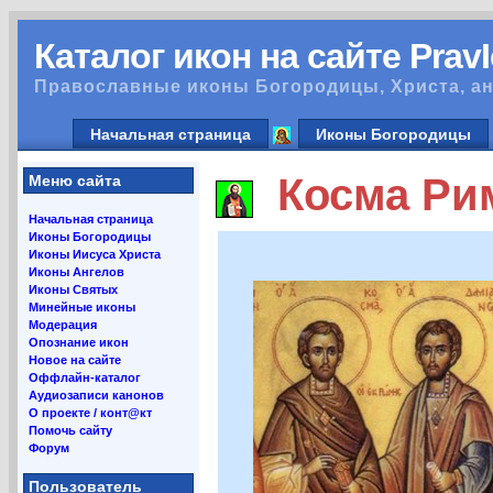
Каталог икон на сайте Prav
Православные иконы Богородицы, Христа, ан
Начальная страница
Иконы Богородицы
Косма Рим
Меню сайта
Начальная страница
Иконы Богородицы
Иконы Иисуса Христа
Иконы Ангелов
Иконы Святых
Минейные иконы
Модерация
Опознание икон
Новое на сайте
Оффлайн-каталог
Аудиозаписи канонов
О проекте / конт@кт
Помочь сайту
Форум
Пользователь