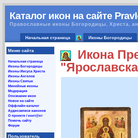
Каталог икон на сайте Prav
Православные иконы Богородицы, Христа, ан
Начальная страница
Иконы Богородицы
Икона Пре
Меню сайта
Начальная страница
"Ярославска
Иконы Богородицы
Иконы Иисуса Христа
Иконы Ангелов
Иконы Святых
Минейные иконы
Модерация
Опознание икон
Новое на сайте
Оффлайн-каталог
Аудиозаписи канонов
О проекте / конт@кт
Помочь сайту
Форум
Пользователь