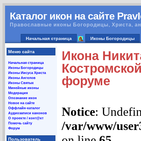
Каталог икон на сайте Prav
Православные иконы Богородицы, Христа, ан
Начальная страница
Иконы Богородицы
Икона Никит
Меню сайта
Начальная страница
Костромской,
Иконы Богородицы
Иконы Иисуса Христа
форуме
Иконы Ангелов
Иконы Святых
Минейные иконы
Модерация
Опознание икон
Новое на сайте
Notice
: Undefin
Оффлайн-каталог
Аудиозаписи канонов
О проекте / конт@кт
/var/www/user
Помочь сайту
Форум
on line
65
Пользователь