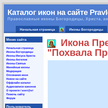
Каталог икон на сайте Prav
Православные иконы Богородицы, Христа, ан
Начальная страница
Иконы Богородицы
Икона Пре
Меню сайта
Начальная страница
"Похвала Пр
Иконы Богородицы
Иконы Иисуса Христа
Иконы Ангелов
Иконы Святых
Минейные иконы
Модерация
Опознание икон
Новое на сайте
Оффлайн-каталог
Аудиозаписи канонов
О проекте / конт@кт
Помочь сайту
Форум
Пользователь