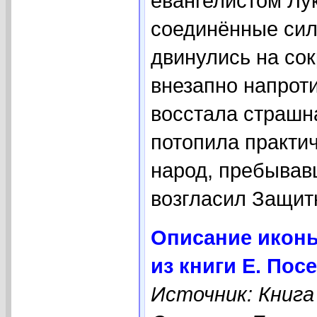
евангелистом Лук
соединённые сил
двинулись на со
внезапно напрот
восстала страшна
потопила практич
народ, пребывав
возгласил Защитн
Описание икон
из книги Е. Пос
Источник: Книга