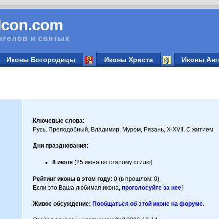
vIcon.com
нгелов и святых
Иконы Богородицы
Иконы Христа
Иконы Анг
Ключевые слова:
Русь, Преподобный, Владимир, Муром, Рязань, X-XVII, С житием
Дни празднования:
8 июля
(25 июня по старому стилю)
Рейтинг иконы в этом году:
0 (в прошлом: 0).
Если это Ваша любимая икона,
проголосуйте за нее
!
Живое обсуждение:
Пообщаться об этой иконе на форуме
.