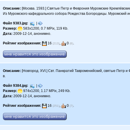
Описание:
[Москва. 1593.] Святые Петр и Феврония Муромские Кремлёвские
Из Муромского кафедрального собора Рождества Богородицы. Муромский и
Файл 9383.jpg:
|
Размер:
583x1200, 0.7 MPix, 119 Kb.
Дата:
2009-12-14, анонимно.
Рейтинг изображения:
16
,
0
.
(213)
(6)
Описание:
[Новгород. XVI.] Свт. Панкратий Тавроменийский, святые Петр и
в.
Файл 9384.jpg:
|
Размер:
974x1200, 1.17 MPix, 249 Kb.
Дата:
2009-12-14, анонимно.
Рейтинг изображения:
16
,
0
.
(251)
(7)