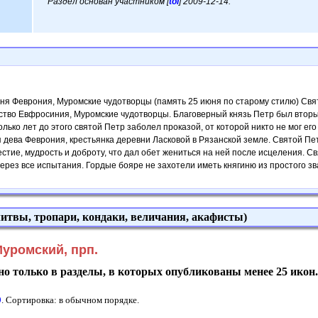
Раздел основан участником [
tol
] 2009-12-14.
ня Феврония, Муромские чудотворцы (память 25 июня по старому стилю) Свят
ество Евфросиния, Муромские чудотворцы. Благоверный князь Петр был втор
олько лет до этого святой Петр заболел проказой, от которой никто не мог ег
 дева Феврония, крестьянка деревни Ласковой в Рязанской земле. Святой Пет
естие, мудрость и доброту, что дал обет жениться на ней после исцеления. 
через все испытания. Гордые бояре не захотели иметь княгиню из простого зва
итвы, тропари, кондаки, величания, акафисты)
уромский, прп.
о только в разделы, в которых опубликованы менее 25 икон
9
. Сортировка: в обычном порядке.