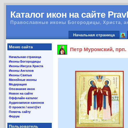
Каталог икон на сайте Pra
Православные иконы Богородицы, Христа, а
Начальная страница
Меню сайта
Петр Муромский, прп.
Начальная страница
Иконы Богородицы
Иконы Иисуса Христа
Иконы Ангелов
Иконы Святых
Минейные иконы
Модерация
Опознание икон
Новое на сайте
Оффлайн-каталог
Аудиозаписи канонов
О проекте / конт@кт
Помочь сайту
Форум
Пользователь