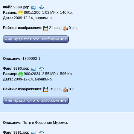
Файл 9389.jpg:
|
Размер:
860x1200, 1.03 MPix, 140 Kb.
Дата:
2009-12-14, анонимно.
Рейтинг изображения:
21
,
0
.
(444)
(11)
Описание:
1709003-1
Файл 9390.jpg:
|
Размер:
900x2834, 2.55 MPix, 596 Kb.
Дата:
2009-12-14, анонимно.
Рейтинг изображения:
18
,
0
.
(199)
(4)
Описание:
Петр и Феврония Муромск
Файл 9391.jpg:
|