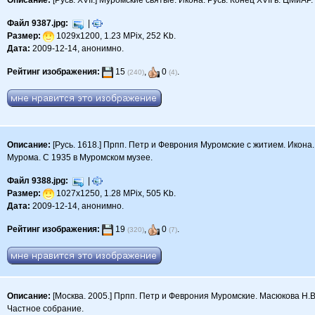
Описание:
[Русь. XVII.] Муромские святые. Икона. Русь. Конец XVII в. ЦМиАР.
Файл 9387.jpg:
|
Размер:
1029x1200, 1.23 MPix, 252 Kb.
Дата:
2009-12-14, анонимно.
Рейтинг изображения:
15
,
0
.
(240)
(4)
Описание:
[Русь. 1618.] Прпп. Петр и Феврония Муромские с житием. Икона. 
Мурома. С 1935 в Муромском музее.
Файл 9388.jpg:
|
Размер:
1027x1250, 1.28 MPix, 505 Kb.
Дата:
2009-12-14, анонимно.
Рейтинг изображения:
19
,
0
.
(320)
(7)
Описание:
[Москва. 2005.] Прпп. Петр и Феврония Муромские. Масюкова Н.В
Частное собрание.