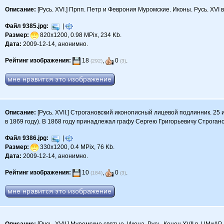
Описание:
[Русь. XVI.] Прпп. Петр и Феврония Муромские. Иконы. Русь. XVI 
Файл 9385.jpg:
|
Размер:
820x1200, 0.98 MPix, 234 Kb.
Дата:
2009-12-14, анонимно.
Рейтинг изображения:
18
,
0
.
(292)
(3)
Описание:
[Русь. XVII.] Строгановский иконописный лицевой подлинник. 25 ию
в 1869 году). В 1868 году принадлежал графу Сергею Григорьевичу Строгано
Файл 9386.jpg:
|
Размер:
330x1200, 0.4 MPix, 76 Kb.
Дата:
2009-12-14, анонимно.
Рейтинг изображения:
10
,
0
.
(184)
(3)