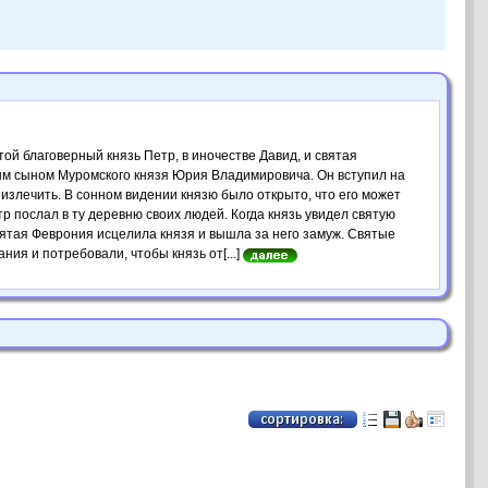
ой благоверный князь Петр, в иночестве Давид, и святая
ым сыном Муромского князя Юрия Владимировича. Он вступил на
о излечить. В сонном видении князю было открыто, что его может
р послал в ту деревню своих людей. Когда князь увидел святую
Святая Феврония исцелила князя и вышла за него замуж. Святые
ния и потребовали, чтобы князь от[...]
.