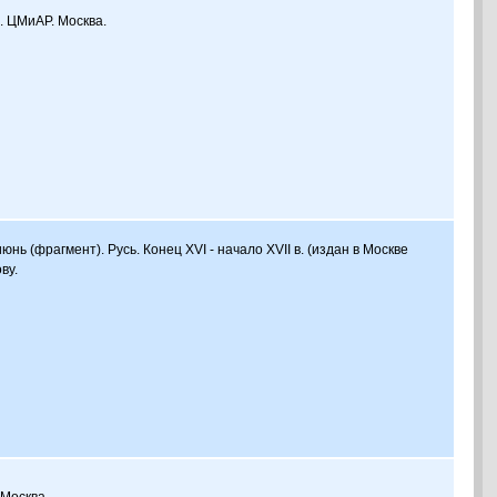
в. ЦМиАР. Москва.
нь (фрагмент). Русь. Конец XVI - начало XVII в. (издан в Москве
ву.