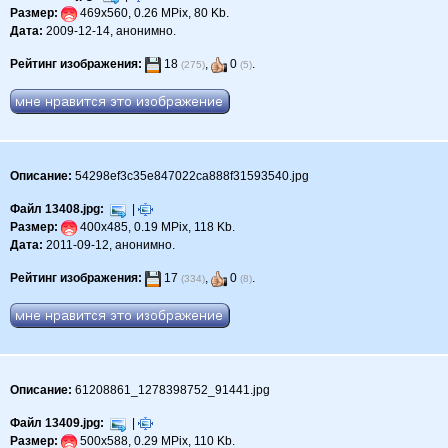
Размер:
469x560, 0.26 MPix, 80 Kb.
Дата:
2009-12-14, анонимно.
Рейтинг изображения:
18
,
0
.
(275)
(5)
Описание:
54298ef3c35e847022ca888f31593540.jpg
Файл 13408.jpg:
|
Размер:
400x485, 0.19 MPix, 118 Kb.
Дата:
2011-09-12, анонимно.
Рейтинг изображения:
17
,
0
.
(334)
(8)
Описание:
61208861_1278398752_91441.jpg
Файл 13409.jpg:
|
Размер:
500x588, 0.29 MPix, 110 Kb.