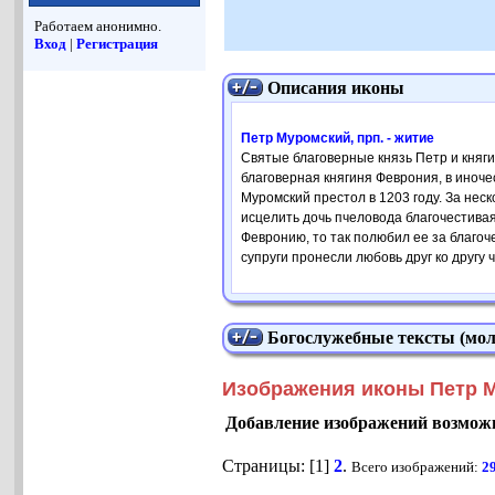
Работаем анонимно.
Вход
|
Регистрация
Описания иконы
Петр Муромский, прп. - житие
Святые благоверные князь Петр и княги
благоверная княгиня Феврония, в иноч
Муромский престол в 1203 году. За неск
исцелить дочь пчеловода благочестивая
Февронию, то так полюбил ее за благоч
супруги пронесли любовь друг ко другу 
Богослужебные тексты (мол
Изображения иконы Петр М
Добавление изображений возможн
Страницы: [1]
2
.
Всего изображений:
2