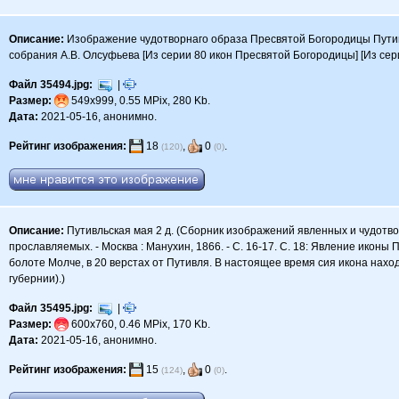
Описание:
Изображение чудотворнаго образа Пресвятой Богородицы Путивлс
собрания А.В. Олсуфьева [Из серии 80 икон Пресвятой Богородицы] [Из се
Файл 35494.jpg:
|
Размер:
549x999, 0.55 MPix, 280 Kb.
Дата:
2021-05-16, анонимно.
Рейтинг изображения:
18
,
0
.
(120)
(0)
Описание:
Путивльская мая 2 д. (Сборник изображений явленных и чудотв
прославляемых. - Москва : Манухин, 1866. - С. 16-17. С. 18: Явление икон
болоте Молче, в 20 верстах от Путивля. В настоящее время сия икона нах
губернии).)
Файл 35495.jpg:
|
Размер:
600x760, 0.46 MPix, 170 Kb.
Дата:
2021-05-16, анонимно.
Рейтинг изображения:
15
,
0
.
(124)
(0)