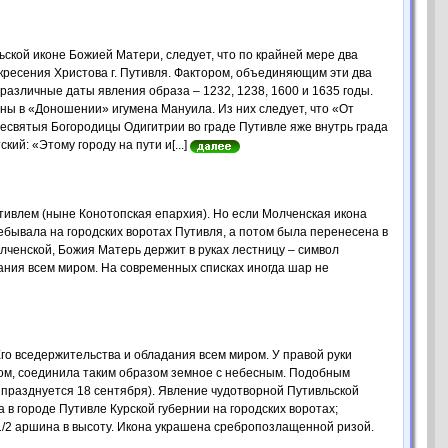
ской иконе Божией Матери, следует, что по крайней мере два
кресения Христова г. Путивля. Фактором, объединяющим эти два
 различные даты явления образа – 1232, 1238, 1600 и 1635 годы.
ны в «Доношении» игумена Мануила. Из них следует, что «От
Пресвятыя Богородицы Одигитрии во граде Путивле яже внутрь града
ий: «Этому городу на пути и[...]
ивлем (ныне Конотопская епархия). Но если Молченская икона
ебывала на городских воротах Путивля, а потом была перенесена в
олченской, Божия Матерь держит в руках лестницу – символ
ания всем миром. На современных списках иногда шар не
го вседержительства и обладания всем миром. У правой руки
твом, соединила таким образом земное с небесным. Подобным
 празднуется 18 сентября). Явление чудотворной Путивльской
в городе Путивле Курской губернии на городских воротах;
 1/2 аршина в высоту. Икона украшена сребропозлащенной ризой.