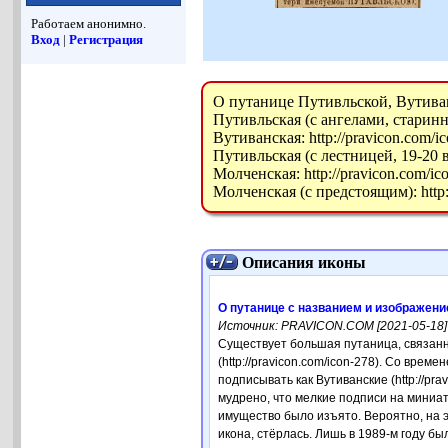
Работаем анонимно.
Вход
|
Регистрация
О путанице Путивльской, Вутиванс
Путивльская (с ангелами, старинная
Вутиванская: http://pravicon.com/i
Путивльская (с лестницей, 19-20 ве
Молченская: http://pravicon.com/ic
Молченская (с предстоящим): http:
Описания иконы
О путанице с названием и изображен
Источник: PRAVICON.COM [2021-05-18]
Существует большая путаница, связанн
(http://pravicon.com/icon-278). Со вре
подписывать как Вутиванские (http://pr
мудрено, что мелкие подписи на миниат
имущество было изъято. Вероятно, на э
икона, стёрлась. Лишь в 1989-м году б