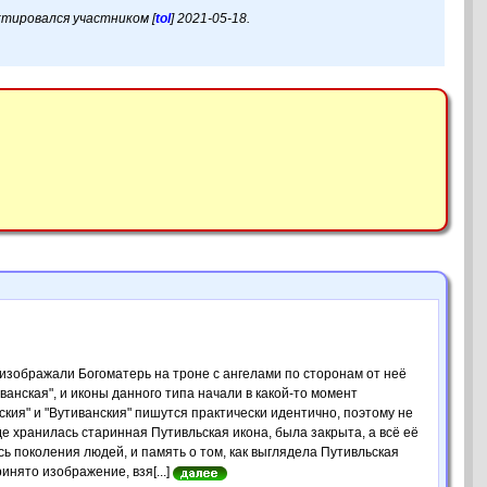
актировался участником [
tol
] 2021-05-18.
 изображали Богоматерь на троне с ангелами по сторонам от неё
иванская", и иконы данного типа начали в какой-то момент
льския" и "Вутиванския" пишутся практически идентично, поэтому не
де хранилась старинная Путивльская икона, была закрыта, а всё её
ь поколения людей, и память о том, как выглядела Путивльская
инято изображение, взя[...]