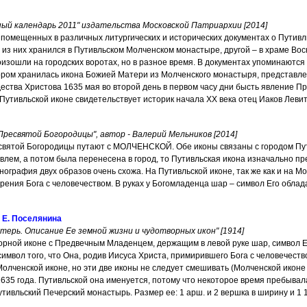
ный календарь 2011" издательства Московской Патриархии [2014]
помещенных в различных литургических и исторических документах о Путивль
 из них хранился в Путивльском Молченском монастыре, другой – в храме Вос
роизошли на городских воротах, но в разное время. В документах упоминаются
ором хранилась икона Божией Матери из Молченского монастыря, представле
дества Христова 1635 мая во второй день в первом часу дни бысть явление 
Путивльской иконе свидетельствует историк начала XX века oтец Иаков Левитск
ресвятой Богородицы", автор - Валерий Мельников [2014]
святой Богородицы путают с МОЛЧЕНСКОЙ. Обе иконы связаны с городом Пут
лем, а потом была перенесена в город, то Путивльская икона изначально пр
ография двух образов очень схожа. На Путивльской иконе, так же как и на М
рения Бога с человечеством. В руках у Богомладенца шар – символ Его облад
 Е. Поселянина
атерь. Описание Ее земной жизни и чудотворных икон" [1914]
орной иконе с Предвечным Младенцем, держащим в левой руке шар, символ Е
символ того, что Она, родив Иисуса Христа, примирившего Бога с человечес
олченской иконе, но эти две иконы не следует смешивать (Молченской иконе
35 года. Путивльской она именуется, потому что некоторое время пребывала 
тивльский Печерский монастырь. Размер ее: 1 арш. и 2 вершка в ширину и 1