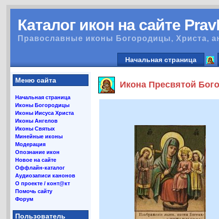
Каталог икон на сайте Pra
Православные иконы Богородицы, Христа, а
Начальная страница
Меню сайта
Икона Пресвятой Богор
Начальная страница
Иконы Богородицы
Иконы Иисуса Христа
Иконы Ангелов
Иконы Святых
Минейные иконы
Модерация
Опознание икон
Новое на сайте
Оффлайн-каталог
Аудиозаписи канонов
О проекте / конт@кт
Помочь сайту
Форум
Пользователь