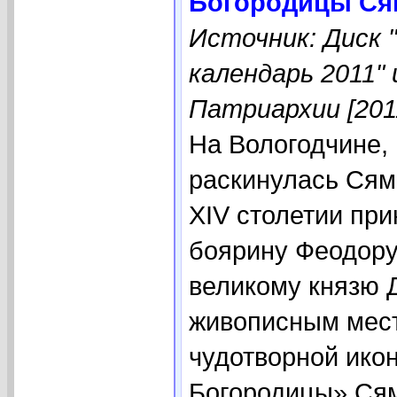
Богородицы Ся
Источник: Диск 
календарь 2011"
Патриархии [201
На Вологодчине, 
раскинулась Сям
XIV столетии пр
боярину Феодору
великому князю 
живописным мест
чудотворной ико
Богородицы» Сям